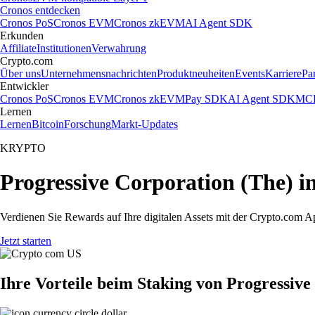
Cronos entdecken
Cronos PoS
Cronos EVM
Cronos zkEVM
AI Agent SDK
Erkunden
Affiliate
Institutionen
Verwahrung
Crypto.com
Über uns
Unternehmensnachrichten
Produktneuheiten
Events
Karriere
Pa
Entwickler
Cronos PoS
Cronos EVM
Cronos zkEVM
Pay SDK
AI Agent SDK
MCP
Lernen
Lernen
Bitcoin
Forschung
Markt-Updates
KRYPTO
Progressive Corporation (The) i
Verdienen Sie Rewards auf Ihre digitalen Assets mit der Crypto.com A
Jetzt starten
Ihre Vorteile beim Staking von Progressive