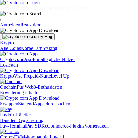
Märkte
Einzelpersonen
Unternehmen
Entdecken
/
Anmelden
Registrieren
Krypto
Alle Coins
Körbe
Earn
Staking
Crypto.com App
Für alltägliche Nutzer
Loslegen
Krypto
Visa Prepaid-Karte
Level Up
Onchain
Für Web3-Enthusiasten
Erweiterung erhalten
Swappen
Staken
dApps durchsuchen
Pay
Für Händler
Händler-Registrierung
Pay-Terminal
Pay SDK
eCommerce-Plugins
Vorhersagen
Cronos
EVM-kompatible Layer 1