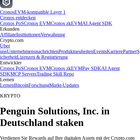
Cronos
EVM-kompatible Layer 1
Cronos entdecken
Cronos PoS
Cronos EVM
Cronos zkEVM
AI Agent SDK
Erkunden
Affiliate
Institutionen
Verwahrung
Crypto.com
Über
uns
Unternehmensnachrichten
Produktneuheiten
Events
Karriere
Partner
S
icherheit
Lizenzen & Registrierung
Entwickler
Cronos PoS
Cronos EVM
Cronos zkEVM
Pay SDK
AI Agent
SDK
MCP Servers
Trading Skill Repo
Lernen
Lernen
Bitcoin
Forschung
Markt-Updates
KRYPTO
Penguin Solutions, Inc. in
Deutschland staken
Verdienen Sie Rewards auf Ihre digitalen Assets mit der Crypto.com