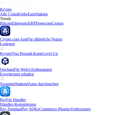
Krypto
Alle Coins
Körbe
Earn
Staking
Trends
Bitcoin
Ethereum
XRP
Dogecoin
Cronos
Crypto.com App
Für alltägliche Nutzer
Loslegen
Krypto
Visa Prepaid-Karte
Level Up
Onchain
Für Web3-Enthusiasten
Erweiterung erhalten
Swappen
Staken
dApps durchsuchen
Pay
Für Händler
Händler-Registrierung
Pay-Terminal
Pay SDK
eCommerce-Plugins
Vorhersagen