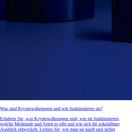
Was sind Kryptowährungen und wie funktionieren sie?
Erfahren Sie, was Kryptowährungen sind, wie sie funktionieren,
welche Merkmale und Arten es gibt und wie sich ihr zukünftiger
Ausblick entwickelt. Lernen Sie, wie man sie kauft und sicher