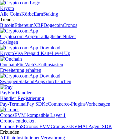
Krypto
Alle Coins
Körbe
Earn
Staking
Trends
Bitcoin
Ethereum
XRP
Dogecoin
Cronos
Crypto.com App
Für alltägliche Nutzer
Loslegen
Krypto
Visa Prepaid-Karte
Level Up
Onchain
Für Web3-Enthusiasten
Erweiterung erhalten
Swappen
Staken
dApps durchsuchen
Pay
Für Händler
Händler-Registrierung
Pay-Terminal
Pay SDK
eCommerce-Plugins
Vorhersagen
Cronos
EVM-kompatible Layer 1
Cronos entdecken
Cronos PoS
Cronos EVM
Cronos zkEVM
AI Agent SDK
Erkunden
Affiliate
Institutionen
Verwahrung