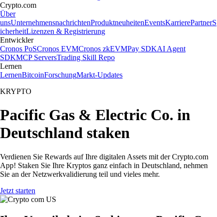
Crypto.com
Über
uns
Unternehmensnachrichten
Produktneuheiten
Events
Karriere
Partner
S
icherheit
Lizenzen & Registrierung
Entwickler
Cronos PoS
Cronos EVM
Cronos zkEVM
Pay SDK
AI Agent
SDK
MCP Servers
Trading Skill Repo
Lernen
Lernen
Bitcoin
Forschung
Markt-Updates
KRYPTO
Pacific Gas & Electric Co. in
Deutschland staken
Verdienen Sie Rewards auf Ihre digitalen Assets mit der Crypto.com
App! Staken Sie Ihre Kryptos ganz einfach in Deutschland, nehmen
Sie an der Netzwerkvalidierung teil und vieles mehr.
Jetzt starten