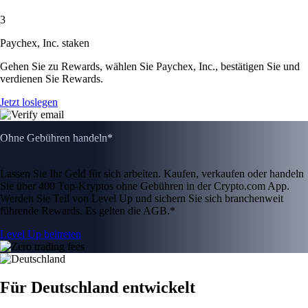
3
Paychex, Inc. staken
Gehen Sie zu Rewards, wählen Sie Paychex, Inc., bestätigen Sie und
verdienen Sie Rewards.
Jetzt loslegen
Ohne Gebühren handeln*
Lassen Sie Ihr Geld für sich arbeiten. Kaufen, verkaufen oder handeln
Sie über 400 Top-Kryptos ohne Gebühren in der Crypto.com App.
Werden Sie Teil von Level Up und sichern Sie sich branchenweit
führende Rewards. Es gelten die AGB.*
Level Up beitreten
Für Deutschland entwickelt