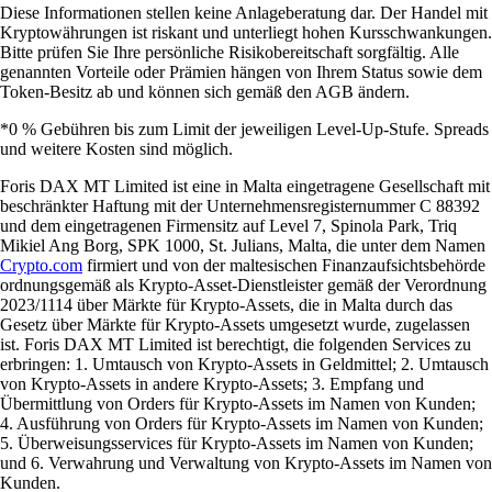
Diese Informationen stellen keine Anlageberatung dar. Der Handel mit
Kryptowährungen ist riskant und unterliegt hohen Kursschwankungen.
Bitte prüfen Sie Ihre persönliche Risikobereitschaft sorgfältig. Alle
genannten Vorteile oder Prämien hängen von Ihrem Status sowie dem
Token-Besitz ab und können sich gemäß den AGB ändern.
*0 % Gebühren bis zum Limit der jeweiligen Level-Up-Stufe. Spreads
und weitere Kosten sind möglich.
Foris DAX MT Limited ist eine in Malta eingetragene Gesellschaft mit
beschränkter Haftung mit der Unternehmensregisternummer C 88392
und dem eingetragenen Firmensitz auf Level 7, Spinola Park, Triq
Mikiel Ang Borg, SPK 1000, St. Julians, Malta, die unter dem Namen
Crypto.com
firmiert und von der maltesischen Finanzaufsichtsbehörde
ordnungsgemäß als Krypto-Asset-Dienstleister gemäß der Verordnung
2023/1114 über Märkte für Krypto-Assets, die in Malta durch das
Gesetz über Märkte für Krypto-Assets umgesetzt wurde, zugelassen
ist. Foris DAX MT Limited ist berechtigt, die folgenden Services zu
erbringen: 1. Umtausch von Krypto-Assets in Geldmittel; 2. Umtausch
von Krypto-Assets in andere Krypto-Assets; 3. Empfang und
Übermittlung von Orders für Krypto-Assets im Namen von Kunden;
4. Ausführung von Orders für Krypto-Assets im Namen von Kunden;
5. Überweisungsservices für Krypto-Assets im Namen von Kunden;
und 6. Verwahrung und Verwaltung von Krypto-Assets im Namen von
Kunden.