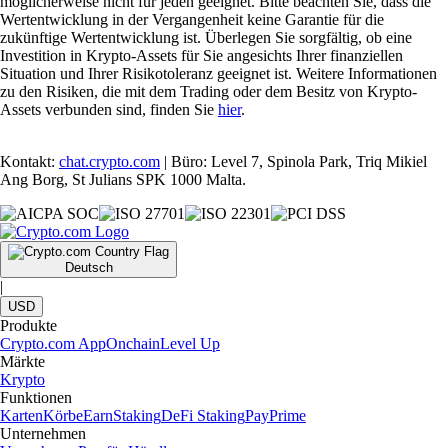
möglicherweise nicht für jeden geeignet. Bitte beachten Sie, dass die
Wertentwicklung in der Vergangenheit keine Garantie für die
zukünftige Wertentwicklung ist. Überlegen Sie sorgfältig, ob eine
Investition in Krypto-Assets für Sie angesichts Ihrer finanziellen
Situation und Ihrer Risikotoleranz geeignet ist. Weitere Informationen
zu den Risiken, die mit dem Trading oder dem Besitz von Krypto-
Assets verbunden sind, finden Sie
hier
.
Kontakt:
chat.crypto.com
| Büro: Level 7, Spinola Park, Triq Mikiel
Ang Borg, St Julians SPK 1000 Malta.
Deutsch
|
USD
Produkte
Crypto.com App
Onchain
Level Up
Märkte
Krypto
Funktionen
Karten
Körbe
Earn
Staking
DeFi Staking
Pay
Prime
Unternehmen