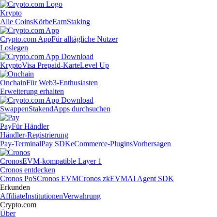
Krypto
Alle Coins
Körbe
Earn
Staking
Crypto.com App
Für alltägliche Nutzer
Loslegen
Krypto
Visa Prepaid-Karte
Level Up
Onchain
Für Web3-Enthusiasten
Erweiterung erhalten
Swappen
Staken
dApps durchsuchen
Pay
Für Händler
Händler-Registrierung
Pay-Terminal
Pay SDK
eCommerce-Plugins
Vorhersagen
Cronos
EVM-kompatible Layer 1
Cronos entdecken
Cronos PoS
Cronos EVM
Cronos zkEVM
AI Agent SDK
Erkunden
Affiliate
Institutionen
Verwahrung
Crypto.com
Über