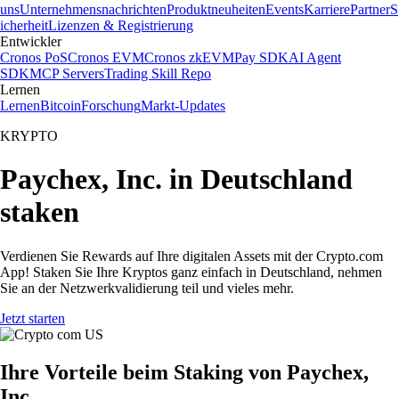
uns
Unternehmensnachrichten
Produktneuheiten
Events
Karriere
Partner
S
icherheit
Lizenzen & Registrierung
Entwickler
Cronos PoS
Cronos EVM
Cronos zkEVM
Pay SDK
AI Agent
SDK
MCP Servers
Trading Skill Repo
Lernen
Lernen
Bitcoin
Forschung
Markt-Updates
KRYPTO
Paychex, Inc. in Deutschland
staken
Verdienen Sie Rewards auf Ihre digitalen Assets mit der Crypto.com
App! Staken Sie Ihre Kryptos ganz einfach in Deutschland, nehmen
Sie an der Netzwerkvalidierung teil und vieles mehr.
Jetzt starten
Ihre Vorteile beim Staking von Paychex,
Inc.