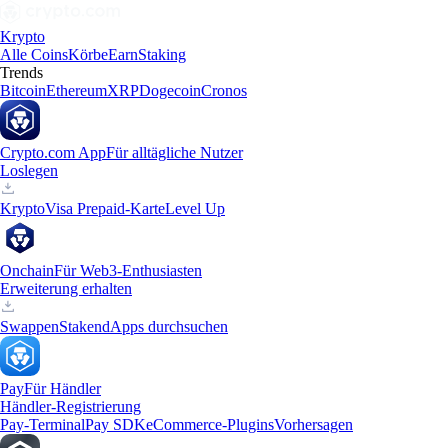
Krypto
Alle Coins
Körbe
Earn
Staking
Trends
Bitcoin
Ethereum
XRP
Dogecoin
Cronos
Crypto.com App
Für alltägliche Nutzer
Loslegen
Krypto
Visa Prepaid-Karte
Level Up
Onchain
Für Web3-Enthusiasten
Erweiterung erhalten
Swappen
Staken
dApps durchsuchen
Pay
Für Händler
Händler-Registrierung
Pay-Terminal
Pay SDK
eCommerce-Plugins
Vorhersagen