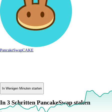
PancakeSwap
CAKE
In Wenigen Minuten starten
In 3 Schritten PancakeSwap staken