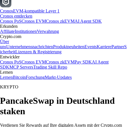
Cronos
EVM-kompatible Layer 1
Cronos entdecken
Cronos PoS
Cronos EVM
Cronos zkEVM
AI Agent SDK
Erkunden
Affiliate
Institutionen
Verwahrung
Crypto.com
Über
uns
Unternehmensnachrichten
Produktneuheiten
Events
Karriere
Partner
S
icherheit
Lizenzen & Registrierung
Entwickler
Cronos PoS
Cronos EVM
Cronos zkEVM
Pay SDK
AI Agent
SDK
MCP Servers
Trading Skill Repo
Lernen
Lernen
Bitcoin
Forschung
Markt-Updates
KRYPTO
PancakeSwap in Deutschland
staken
Verdienen Sie Rewards auf Ihre digitalen Assets mit der Crypto.com