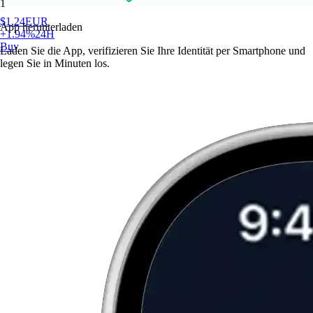
1
$
1.24
EUR
App herunterladen
+
1.94
%
24H
Buy
Laden Sie die App, verifizieren Sie Ihre Identität per Smartphone und
legen Sie in Minuten los.