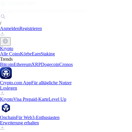
Märkte
Einzelpersonen
Unternehmen
Entdecken
/
Anmelden
Registrieren
Krypto
Alle Coins
Körbe
Earn
Staking
Trends
Bitcoin
Ethereum
XRP
Dogecoin
Cronos
Crypto.com App
Für alltägliche Nutzer
Loslegen
Krypto
Visa Prepaid-Karte
Level Up
Onchain
Für Web3-Enthusiasten
Erweiterung erhalten