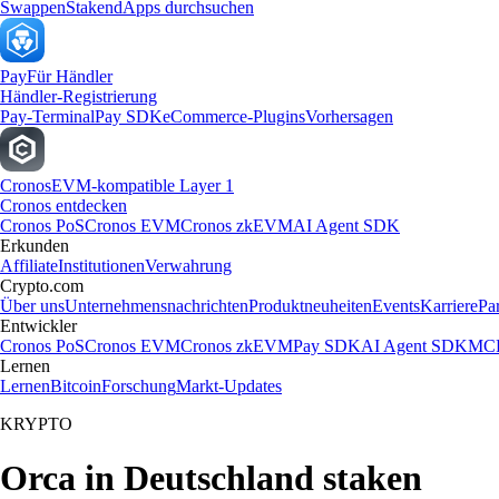
Swappen
Staken
dApps durchsuchen
Pay
Für Händler
Händler-Registrierung
Pay-Terminal
Pay SDK
eCommerce-Plugins
Vorhersagen
Cronos
EVM-kompatible Layer 1
Cronos entdecken
Cronos PoS
Cronos EVM
Cronos zkEVM
AI Agent SDK
Erkunden
Affiliate
Institutionen
Verwahrung
Crypto.com
Über uns
Unternehmensnachrichten
Produktneuheiten
Events
Karriere
Pa
Entwickler
Cronos PoS
Cronos EVM
Cronos zkEVM
Pay SDK
AI Agent SDK
MCP
Lernen
Lernen
Bitcoin
Forschung
Markt-Updates
KRYPTO
Orca in Deutschland staken