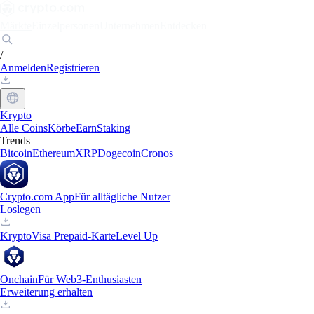
Märkte
Einzelpersonen
Unternehmen
Entdecken
/
Anmelden
Registrieren
Krypto
Alle Coins
Körbe
Earn
Staking
Trends
Bitcoin
Ethereum
XRP
Dogecoin
Cronos
Crypto.com App
Für alltägliche Nutzer
Loslegen
Krypto
Visa Prepaid-Karte
Level Up
Onchain
Für Web3-Enthusiasten
Erweiterung erhalten