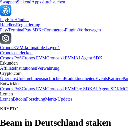
Swappen
Staken
dApps durchsuchen
Pay
Für Händler
Händler-Registrierung
Pay-Terminal
Pay SDK
eCommerce-Plugins
Vorhersagen
Cronos
EVM-kompatible Layer 1
Cronos entdecken
Cronos PoS
Cronos EVM
Cronos zkEVM
AI Agent SDK
Erkunden
Affiliate
Institutionen
Verwahrung
Crypto.com
Über uns
Unternehmensnachrichten
Produktneuheiten
Events
Karriere
Pa
Entwickler
Cronos PoS
Cronos EVM
Cronos zkEVM
Pay SDK
AI Agent SDK
MCP
Lernen
Lernen
Bitcoin
Forschung
Markt-Updates
KRYPTO
Beam in Deutschland staken