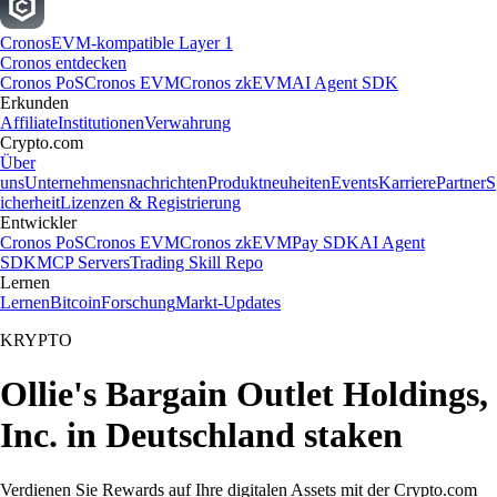
Cronos
EVM-kompatible Layer 1
Cronos entdecken
Cronos PoS
Cronos EVM
Cronos zkEVM
AI Agent SDK
Erkunden
Affiliate
Institutionen
Verwahrung
Crypto.com
Über
uns
Unternehmensnachrichten
Produktneuheiten
Events
Karriere
Partner
S
icherheit
Lizenzen & Registrierung
Entwickler
Cronos PoS
Cronos EVM
Cronos zkEVM
Pay SDK
AI Agent
SDK
MCP Servers
Trading Skill Repo
Lernen
Lernen
Bitcoin
Forschung
Markt-Updates
KRYPTO
Ollie's Bargain Outlet Holdings,
Inc. in Deutschland staken
Verdienen Sie Rewards auf Ihre digitalen Assets mit der Crypto.com