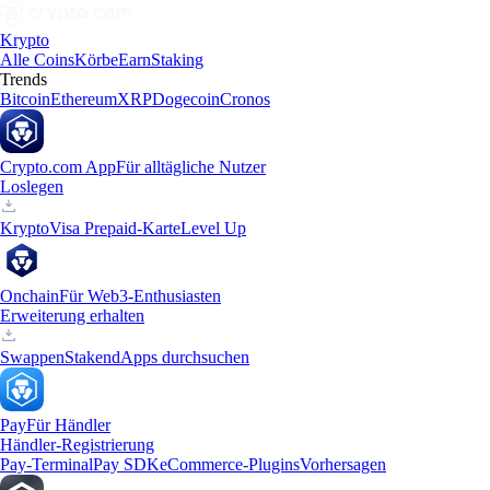
Krypto
Alle Coins
Körbe
Earn
Staking
Trends
Bitcoin
Ethereum
XRP
Dogecoin
Cronos
Crypto.com App
Für alltägliche Nutzer
Loslegen
Krypto
Visa Prepaid-Karte
Level Up
Onchain
Für Web3-Enthusiasten
Erweiterung erhalten
Swappen
Staken
dApps durchsuchen
Pay
Für Händler
Händler-Registrierung
Pay-Terminal
Pay SDK
eCommerce-Plugins
Vorhersagen