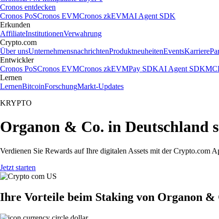
Cronos entdecken
Cronos PoS
Cronos EVM
Cronos zkEVM
AI Agent SDK
Erkunden
Affiliate
Institutionen
Verwahrung
Crypto.com
Über uns
Unternehmensnachrichten
Produktneuheiten
Events
Karriere
Pa
Entwickler
Cronos PoS
Cronos EVM
Cronos zkEVM
Pay SDK
AI Agent SDK
MCP
Lernen
Lernen
Bitcoin
Forschung
Markt-Updates
KRYPTO
Organon & Co. in Deutschland 
Verdienen Sie Rewards auf Ihre digitalen Assets mit der Crypto.com A
Jetzt starten
Ihre Vorteile beim Staking von Organon &