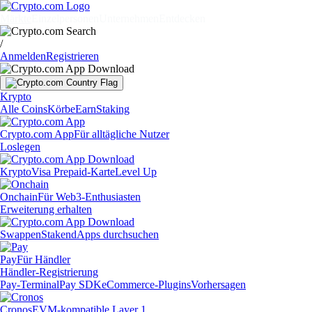
Märkte
Einzelpersonen
Unternehmen
Entdecken
/
Anmelden
Registrieren
Krypto
Alle Coins
Körbe
Earn
Staking
Crypto.com App
Für alltägliche Nutzer
Loslegen
Krypto
Visa Prepaid-Karte
Level Up
Onchain
Für Web3-Enthusiasten
Erweiterung erhalten
Swappen
Staken
dApps durchsuchen
Pay
Für Händler
Händler-Registrierung
Pay-Terminal
Pay SDK
eCommerce-Plugins
Vorhersagen
Cronos
EVM-kompatible Layer 1