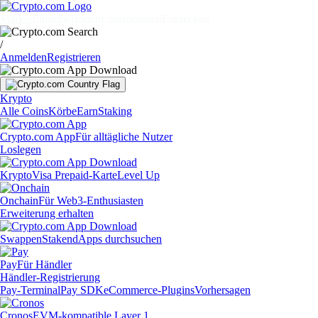
Märkte
Einzelpersonen
Unternehmen
Entdecken
/
Anmelden
Registrieren
Krypto
Alle Coins
Körbe
Earn
Staking
Crypto.com App
Für alltägliche Nutzer
Loslegen
Krypto
Visa Prepaid-Karte
Level Up
Onchain
Für Web3-Enthusiasten
Erweiterung erhalten
Swappen
Staken
dApps durchsuchen
Pay
Für Händler
Händler-Registrierung
Pay-Terminal
Pay SDK
eCommerce-Plugins
Vorhersagen
Cronos
EVM-kompatible Layer 1