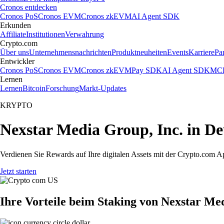
Cronos entdecken
Cronos PoS
Cronos EVM
Cronos zkEVM
AI Agent SDK
Erkunden
Affiliate
Institutionen
Verwahrung
Crypto.com
Über uns
Unternehmensnachrichten
Produktneuheiten
Events
Karriere
Pa
Entwickler
Cronos PoS
Cronos EVM
Cronos zkEVM
Pay SDK
AI Agent SDK
MCP
Lernen
Lernen
Bitcoin
Forschung
Markt-Updates
KRYPTO
Nexstar Media Group, Inc. in De
Verdienen Sie Rewards auf Ihre digitalen Assets mit der Crypto.com A
Jetzt starten
Ihre Vorteile beim Staking von Nexstar Me