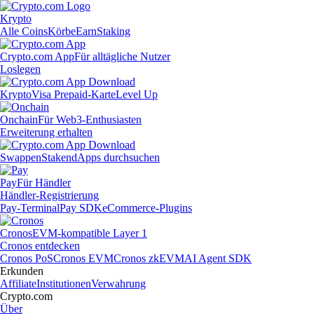
Krypto
Alle Coins
Körbe
Earn
Staking
Crypto.com App
Für alltägliche Nutzer
Loslegen
Krypto
Visa Prepaid-Karte
Level Up
Onchain
Für Web3-Enthusiasten
Erweiterung erhalten
Swappen
Staken
dApps durchsuchen
Pay
Für Händler
Händler-Registrierung
Pay-Terminal
Pay SDK
eCommerce-Plugins
Cronos
EVM-kompatible Layer 1
Cronos entdecken
Cronos PoS
Cronos EVM
Cronos zkEVM
AI Agent SDK
Erkunden
Affiliate
Institutionen
Verwahrung
Crypto.com
Über