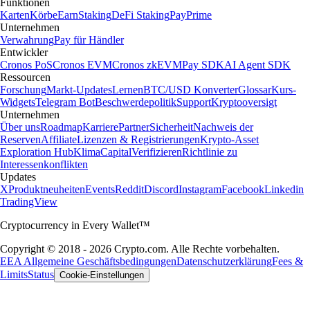
Funktionen
Karten
Körbe
Earn
Staking
DeFi Staking
Pay
Prime
Unternehmen
Verwahrung
Pay für Händler
Entwickler
Cronos PoS
Cronos EVM
Cronos zkEVM
Pay SDK
AI Agent SDK
Ressourcen
Forschung
Markt-Updates
Lernen
BTC/USD Konverter
Glossar
Kurs-
Widgets
Telegram Bot
Beschwerdepolitik
Support
Kryptooversigt
Unternehmen
Über uns
Roadmap
Karriere
Partner
Sicherheit
Nachweis der
Reserven
Affiliate
Lizenzen & Registrierungen
Krypto-Asset
Exploration Hub
Klima
Capital
Verifizieren
Richtlinie zu
Interessenkonflikten
Updates
X
Produktneuheiten
Events
Reddit
Discord
Instagram
Facebook
Linkedin
TradingView
Cryptocurrency in Every Wallet™
Copyright © 2018 - 2026 Crypto.com. Alle Rechte vorbehalten.
EEA Allgemeine Geschäftsbedingungen
Datenschutzerklärung
Fees &
Limits
Status
Cookie-Einstellungen