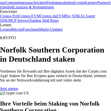
uns
Unternehmensnachrichten
Produktneuheiten
Events
Karriere
Partner
S
icherheit
Lizenzen & Registrierung
Entwickler
Cronos PoS
Cronos EVM
Cronos zkEVM
Pay SDK
AI Agent
SDK
MCP Servers
Trading Skill Repo
Lernen
Lernen
Bitcoin
Forschung
Markt-Updates
KRYPTO
Norfolk Southern Corporation
in Deutschland staken
Verdienen Sie Rewards auf Ihre digitalen Assets mit der Crypto.com
App! Staken Sie Ihre Kryptos ganz einfach in Deutschland, nehmen
Sie an der Netzwerkvalidierung teil und vieles mehr.
Jetzt starten
Ihre Vorteile beim Staking von Norfolk
Southern Corporation