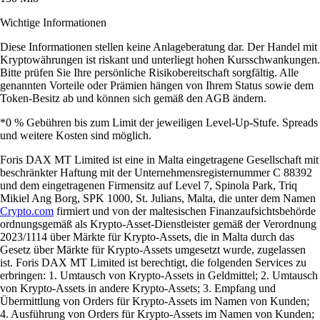
Wichtige Informationen
Diese Informationen stellen keine Anlageberatung dar. Der Handel mit
Kryptowährungen ist riskant und unterliegt hohen Kursschwankungen.
Bitte prüfen Sie Ihre persönliche Risikobereitschaft sorgfältig. Alle
genannten Vorteile oder Prämien hängen von Ihrem Status sowie dem
Token-Besitz ab und können sich gemäß den AGB ändern.
*0 % Gebühren bis zum Limit der jeweiligen Level-Up-Stufe. Spreads
und weitere Kosten sind möglich.
Foris DAX MT Limited ist eine in Malta eingetragene Gesellschaft mit
beschränkter Haftung mit der Unternehmensregisternummer C 88392
und dem eingetragenen Firmensitz auf Level 7, Spinola Park, Triq
Mikiel Ang Borg, SPK 1000, St. Julians, Malta, die unter dem Namen
Crypto.com
firmiert und von der maltesischen Finanzaufsichtsbehörde
ordnungsgemäß als Krypto-Asset-Dienstleister gemäß der Verordnung
2023/1114 über Märkte für Krypto-Assets, die in Malta durch das
Gesetz über Märkte für Krypto-Assets umgesetzt wurde, zugelassen
ist. Foris DAX MT Limited ist berechtigt, die folgenden Services zu
erbringen: 1. Umtausch von Krypto-Assets in Geldmittel; 2. Umtausch
von Krypto-Assets in andere Krypto-Assets; 3. Empfang und
Übermittlung von Orders für Krypto-Assets im Namen von Kunden;
4. Ausführung von Orders für Krypto-Assets im Namen von Kunden;