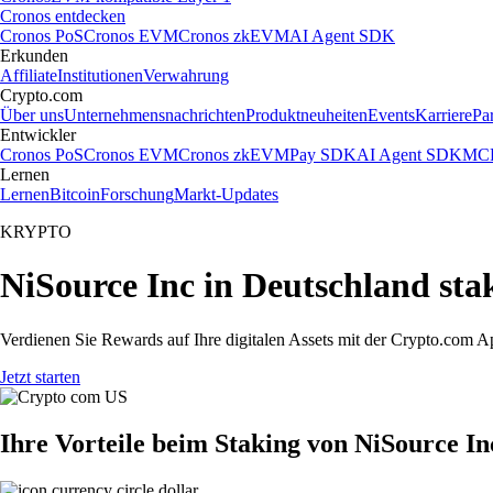
Cronos entdecken
Cronos PoS
Cronos EVM
Cronos zkEVM
AI Agent SDK
Erkunden
Affiliate
Institutionen
Verwahrung
Crypto.com
Über uns
Unternehmensnachrichten
Produktneuheiten
Events
Karriere
Pa
Entwickler
Cronos PoS
Cronos EVM
Cronos zkEVM
Pay SDK
AI Agent SDK
MCP
Lernen
Lernen
Bitcoin
Forschung
Markt-Updates
KRYPTO
NiSource Inc in Deutschland sta
Verdienen Sie Rewards auf Ihre digitalen Assets mit der Crypto.com A
Jetzt starten
Ihre Vorteile beim Staking von NiSource In