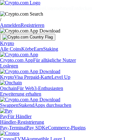
Märkte
Einzelpersonen
Unternehmen
Entdecken
/
Anmelden
Registrieren
Krypto
Alle Coins
Körbe
Earn
Staking
Crypto.com App
Für alltägliche Nutzer
Loslegen
Krypto
Visa Prepaid-Karte
Level Up
Onchain
Für Web3-Enthusiasten
Erweiterung erhalten
Swappen
Staken
dApps durchsuchen
Pay
Für Händler
Händler-Registrierung
Pay-Terminal
Pay SDK
eCommerce-Plugins
Cronos
EVM-kompatible Layer 1