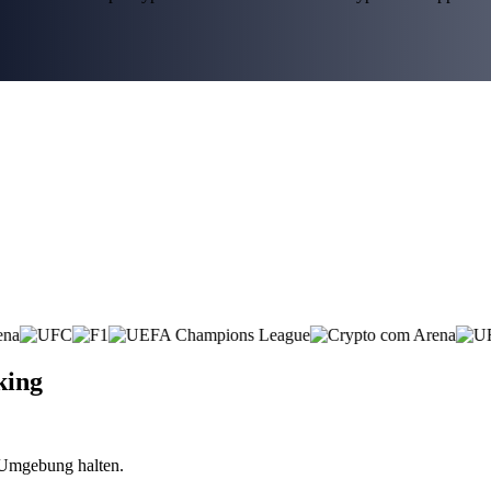
king
n Umgebung halten.