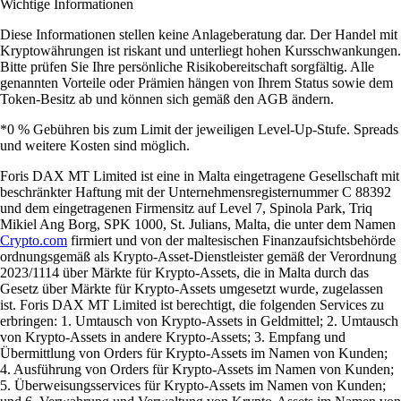
Wichtige Informationen
Diese Informationen stellen keine Anlageberatung dar. Der Handel mit
Kryptowährungen ist riskant und unterliegt hohen Kursschwankungen.
Bitte prüfen Sie Ihre persönliche Risikobereitschaft sorgfältig. Alle
genannten Vorteile oder Prämien hängen von Ihrem Status sowie dem
Token-Besitz ab und können sich gemäß den AGB ändern.
*0 % Gebühren bis zum Limit der jeweiligen Level-Up-Stufe. Spreads
und weitere Kosten sind möglich.
Foris DAX MT Limited ist eine in Malta eingetragene Gesellschaft mit
beschränkter Haftung mit der Unternehmensregisternummer C 88392
und dem eingetragenen Firmensitz auf Level 7, Spinola Park, Triq
Mikiel Ang Borg, SPK 1000, St. Julians, Malta, die unter dem Namen
Crypto.com
firmiert und von der maltesischen Finanzaufsichtsbehörde
ordnungsgemäß als Krypto-Asset-Dienstleister gemäß der Verordnung
2023/1114 über Märkte für Krypto-Assets, die in Malta durch das
Gesetz über Märkte für Krypto-Assets umgesetzt wurde, zugelassen
ist. Foris DAX MT Limited ist berechtigt, die folgenden Services zu
erbringen: 1. Umtausch von Krypto-Assets in Geldmittel; 2. Umtausch
von Krypto-Assets in andere Krypto-Assets; 3. Empfang und
Übermittlung von Orders für Krypto-Assets im Namen von Kunden;
4. Ausführung von Orders für Krypto-Assets im Namen von Kunden;
5. Überweisungsservices für Krypto-Assets im Namen von Kunden;