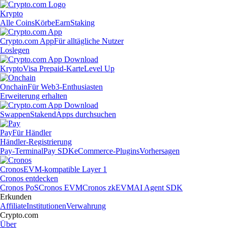
Krypto
Alle Coins
Körbe
Earn
Staking
Crypto.com App
Für alltägliche Nutzer
Loslegen
Krypto
Visa Prepaid-Karte
Level Up
Onchain
Für Web3-Enthusiasten
Erweiterung erhalten
Swappen
Staken
dApps durchsuchen
Pay
Für Händler
Händler-Registrierung
Pay-Terminal
Pay SDK
eCommerce-Plugins
Vorhersagen
Cronos
EVM-kompatible Layer 1
Cronos entdecken
Cronos PoS
Cronos EVM
Cronos zkEVM
AI Agent SDK
Erkunden
Affiliate
Institutionen
Verwahrung
Crypto.com
Über