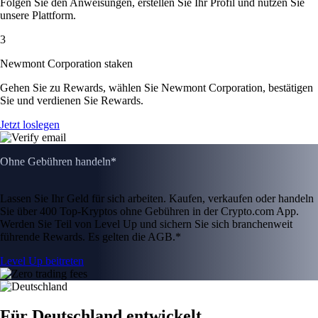
Folgen Sie den Anweisungen, erstellen Sie Ihr Profil und nutzen Sie
unsere Plattform.
3
Newmont Corporation staken
Gehen Sie zu Rewards, wählen Sie Newmont Corporation, bestätigen
Sie und verdienen Sie Rewards.
Jetzt loslegen
Ohne Gebühren handeln*
Lassen Sie Ihr Geld für sich arbeiten. Kaufen, verkaufen oder handeln
Sie über 400 Top-Kryptos ohne Gebühren in der Crypto.com App.
Werden Sie Teil von Level Up und sichern Sie sich branchenweit
führende Rewards. Es gelten die AGB.*
Level Up beitreten
Für Deutschland entwickelt