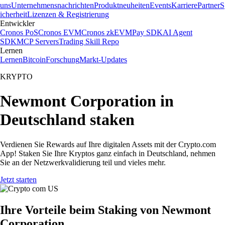
uns
Unternehmensnachrichten
Produktneuheiten
Events
Karriere
Partner
S
icherheit
Lizenzen & Registrierung
Entwickler
Cronos PoS
Cronos EVM
Cronos zkEVM
Pay SDK
AI Agent
SDK
MCP Servers
Trading Skill Repo
Lernen
Lernen
Bitcoin
Forschung
Markt-Updates
KRYPTO
Newmont Corporation in
Deutschland staken
Verdienen Sie Rewards auf Ihre digitalen Assets mit der Crypto.com
App! Staken Sie Ihre Kryptos ganz einfach in Deutschland, nehmen
Sie an der Netzwerkvalidierung teil und vieles mehr.
Jetzt starten
Ihre Vorteile beim Staking von Newmont
Corporation