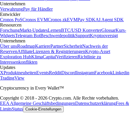
Unternehmen
Verwahrung
Pay für Händler
Entwickler
Cronos PoS
Cronos EVM
Cronos zkEVM
Pay SDK
AI Agent SDK
Ressourcen
Forschung
Markt-Updates
Lernen
BTC/USD Konverter
Glossar
Kurs-
Widgets
Telegram Bot
Beschwerdepolitik
Support
Kryptooversigt
Unternehmen
Über uns
Roadmap
Karriere
Partner
Sicherheit
Nachweis der
Reserven
Affiliate
Lizenzen & Registrierungen
Krypto-Asset
Exploration Hub
Klima
Capital
Verifizieren
Richtlinie zu
Interessenkonflikten
Updates
X
Produktneuheiten
Events
Reddit
Discord
Instagram
Facebook
Linkedin
TradingView
Cryptocurrency in Every Wallet™
Copyright © 2018 - 2026 Crypto.com. Alle Rechte vorbehalten.
EEA Allgemeine Geschäftsbedingungen
Datenschutzerklärung
Fees &
Limits
Status
Cookie-Einstellungen