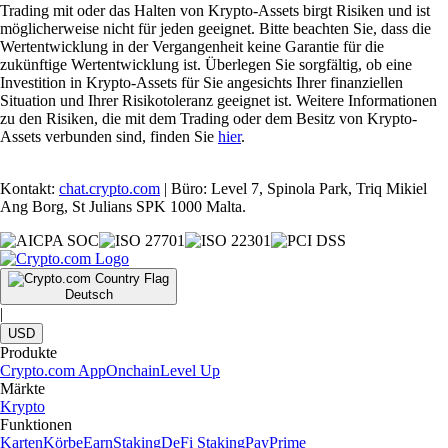
Trading mit oder das Halten von Krypto-Assets birgt Risiken und ist
möglicherweise nicht für jeden geeignet. Bitte beachten Sie, dass die
Wertentwicklung in der Vergangenheit keine Garantie für die
zukünftige Wertentwicklung ist. Überlegen Sie sorgfältig, ob eine
Investition in Krypto-Assets für Sie angesichts Ihrer finanziellen
Situation und Ihrer Risikotoleranz geeignet ist. Weitere Informationen
zu den Risiken, die mit dem Trading oder dem Besitz von Krypto-
Assets verbunden sind, finden Sie
hier
.
Kontakt:
chat.crypto.com
| Büro: Level 7, Spinola Park, Triq Mikiel
Ang Borg, St Julians SPK 1000 Malta.
Deutsch
|
USD
Produkte
Crypto.com App
Onchain
Level Up
Märkte
Krypto
Funktionen
Karten
Körbe
Earn
Staking
DeFi Staking
Pay
Prime