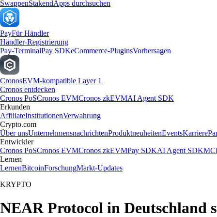
Swappen
Staken
dApps durchsuchen
Pay
Für Händler
Händler-Registrierung
Pay-Terminal
Pay SDK
eCommerce-Plugins
Vorhersagen
Cronos
EVM-kompatible Layer 1
Cronos entdecken
Cronos PoS
Cronos EVM
Cronos zkEVM
AI Agent SDK
Erkunden
Affiliate
Institutionen
Verwahrung
Crypto.com
Über uns
Unternehmensnachrichten
Produktneuheiten
Events
Karriere
Pa
Entwickler
Cronos PoS
Cronos EVM
Cronos zkEVM
Pay SDK
AI Agent SDK
MCP
Lernen
Lernen
Bitcoin
Forschung
Markt-Updates
KRYPTO
NEAR Protocol in Deutschland 