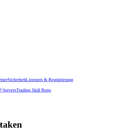
rtner
Sicherheit
Lizenzen & Registrierung
 Servers
Trading Skill Repo
staken