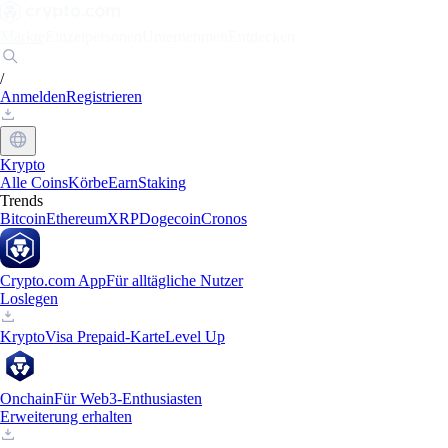
Märkte
Einzelpersonen
Unternehmen
Entdecken
/
Anmelden
Registrieren
Krypto
Alle Coins
Körbe
Earn
Staking
Trends
Bitcoin
Ethereum
XRP
Dogecoin
Cronos
Crypto.com App
Für alltägliche Nutzer
Loslegen
Krypto
Visa Prepaid-Karte
Level Up
Onchain
Für Web3-Enthusiasten
Erweiterung erhalten