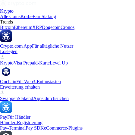
Krypto
Alle Coins
Körbe
Earn
Staking
Trends
Bitcoin
Ethereum
XRP
Dogecoin
Cronos
Crypto.com App
Für alltägliche Nutzer
Loslegen
Krypto
Visa Prepaid-Karte
Level Up
Onchain
Für Web3-Enthusiasten
Erweiterung erhalten
Swappen
Staken
dApps durchsuchen
Pay
Für Händler
Händler-Registrierung
Pay-Terminal
Pay SDK
eCommerce-Plugins