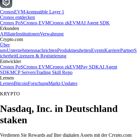
Cronos
EVM-kompatible Layer 1
Cronos entdecken
Cronos PoS
Cronos EVM
Cronos zkEVM
AI Agent SDK
Erkunden
Affiliate
Institutionen
Verwahrung
Crypto.com
Über
uns
Unternehmensnachrichten
Produktneuheiten
Events
Karriere
Partner
S
icherheit
Lizenzen & Registrierung
Entwickler
Cronos PoS
Cronos EVM
Cronos zkEVM
Pay SDK
AI Agent
SDK
MCP Servers
Trading Skill Repo
Lernen
Lernen
Bitcoin
Forschung
Markt-Updates
KRYPTO
Nasdaq, Inc. in Deutschland
staken
Verdienen Sie Rewards auf Ihre digitalen Assets mit der Crypto.com