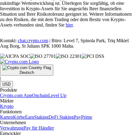
zukünftige Wertentwicklung ist. Überlegen Sie sorgfältig, ob eine
Investition in Krypto-Assets für Sie angesichts Ihrer finanziellen
Situation und Ihrer Risikotoleranz geeignet ist. Weitere Informationen
zu den Risiken, die mit dem Trading oder dem Besitz von Krypto-
Assets verbunden sind, finden Sie
hier
.
Kontakt:
chat.crypto.com
| Büro: Level 7, Spinola Park, Triq Mikiel
Ang Borg, St Julians SPK 1000 Malta.
Deutsch
|
USD
Produkte
Crypto.com App
Onchain
Level Up
Märkte
Krypto
Funktionen
Karten
Körbe
Earn
Staking
DeFi Staking
Pay
Prime
Unternehmen
Verwahrung
Pay für Händler
Entwickler