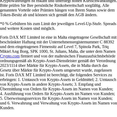
Kryptowährungen ist riskant und unterliegt hohen Kursschwankungen.
Bitte prüfen Sie Ihre persönliche Risikobereitschaft sorgfältig. Alle
genannten Vorteile oder Prämien hängen von Ihrem Status sowie dem
Token-Besitz ab und können sich gemäß den AGB ändern.
*0 % Gebühren bis zum Limit der jeweiligen Level-Up-Stufe. Spreads
und weitere Kosten sind möglich.
Foris DAX MT Limited ist eine in Malta eingetragene Gesellschaft mit
beschränkter Haftung mit der Unternehmensregisternummer C 88392
und dem eingetragenen Firmensitz auf Level 7, Spinola Park, Triq
Mikiel Ang Borg, SPK 1000, St. Julians, Malta, die unter dem Namen
Crypto.com
firmiert und von der maltesischen Finanzaufsichtsbehörde
ordnungsgemäß als Krypto-Asset-Dienstleister gemäß der Verordnung
2023/1114 über Märkte für Krypto-Assets, die in Malta durch das
Gesetz über Märkte für Krypto-Assets umgesetzt wurde, zugelassen
ist. Foris DAX MT Limited ist berechtigt, die folgenden Services zu
erbringen: 1. Umtausch von Krypto-Assets in Geldmittel; 2. Umtausch
von Krypto-Assets in andere Krypto-Assets; 3. Empfang und
Übermittlung von Orders für Krypto-Assets im Namen von Kunden;
4. Ausführung von Orders für Krypto-Assets im Namen von Kunden;
5. Überweisungsservices für Krypto-Assets im Namen von Kunden;
und 6. Verwahrung und Verwaltung von Krypto-Assets im Namen von
Kunden.