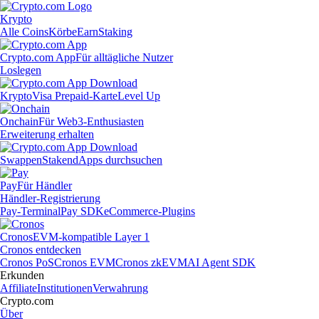
Krypto
Alle Coins
Körbe
Earn
Staking
Crypto.com App
Für alltägliche Nutzer
Loslegen
Krypto
Visa Prepaid-Karte
Level Up
Onchain
Für Web3-Enthusiasten
Erweiterung erhalten
Swappen
Staken
dApps durchsuchen
Pay
Für Händler
Händler-Registrierung
Pay-Terminal
Pay SDK
eCommerce-Plugins
Cronos
EVM-kompatible Layer 1
Cronos entdecken
Cronos PoS
Cronos EVM
Cronos zkEVM
AI Agent SDK
Erkunden
Affiliate
Institutionen
Verwahrung
Crypto.com
Über