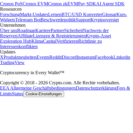
Cronos PoS
Cronos EVM
Cronos zkEVM
Pay SDK
AI Agent SDK
Ressourcen
Forschung
Markt-Updates
Lernen
BTC/USD Konverter
Glossar
Kurs-
Widgets
Telegram Bot
Beschwerdepolitik
Support
Kryptooversigt
Unternehmen
Über uns
Roadmap
Karriere
Partner
Sicherheit
Nachweis der
Reserven
Affiliate
Lizenzen & Registrierungen
Krypto-Asset
Exploration Hub
Klima
Capital
Verifizieren
Richtlinie zu
Interessenkonflikten
Updates
X
Produktneuheiten
Events
Reddit
Discord
Instagram
Facebook
Linkedin
TradingView
Cryptocurrency in Every Wallet™
Copyright © 2018 - 2026 Crypto.com. Alle Rechte vorbehalten.
EEA Allgemeine Geschäftsbedingungen
Datenschutzerklärung
Fees &
Limits
Status
Cookie-Einstellungen