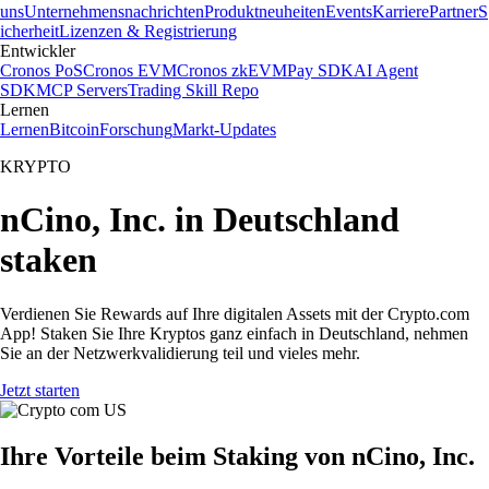
uns
Unternehmensnachrichten
Produktneuheiten
Events
Karriere
Partner
S
icherheit
Lizenzen & Registrierung
Entwickler
Cronos PoS
Cronos EVM
Cronos zkEVM
Pay SDK
AI Agent
SDK
MCP Servers
Trading Skill Repo
Lernen
Lernen
Bitcoin
Forschung
Markt-Updates
KRYPTO
nCino, Inc. in Deutschland
staken
Verdienen Sie Rewards auf Ihre digitalen Assets mit der Crypto.com
App! Staken Sie Ihre Kryptos ganz einfach in Deutschland, nehmen
Sie an der Netzwerkvalidierung teil und vieles mehr.
Jetzt starten
Ihre Vorteile beim Staking von nCino, Inc.