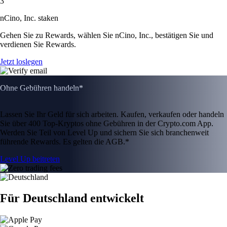
3
nCino, Inc. staken
Gehen Sie zu Rewards, wählen Sie nCino, Inc., bestätigen Sie und
verdienen Sie Rewards.
Jetzt loslegen
Ohne Gebühren handeln*
Lassen Sie Ihr Geld für sich arbeiten. Kaufen, verkaufen oder handeln
Sie über 400 Top-Kryptos ohne Gebühren in der Crypto.com App.
Werden Sie Teil von Level Up und sichern Sie sich branchenweit
führende Rewards. Es gelten die AGB.*
Level Up beitreten
Für Deutschland entwickelt