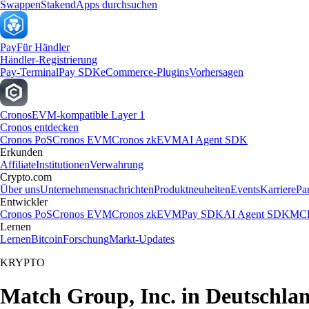
Swappen
Staken
dApps durchsuchen
Pay
Für Händler
Händler-Registrierung
Pay-Terminal
Pay SDK
eCommerce-Plugins
Vorhersagen
Cronos
EVM-kompatible Layer 1
Cronos entdecken
Cronos PoS
Cronos EVM
Cronos zkEVM
AI Agent SDK
Erkunden
Affiliate
Institutionen
Verwahrung
Crypto.com
Über uns
Unternehmensnachrichten
Produktneuheiten
Events
Karriere
Pa
Entwickler
Cronos PoS
Cronos EVM
Cronos zkEVM
Pay SDK
AI Agent SDK
MCP
Lernen
Lernen
Bitcoin
Forschung
Markt-Updates
KRYPTO
Match Group, Inc. in Deutschla