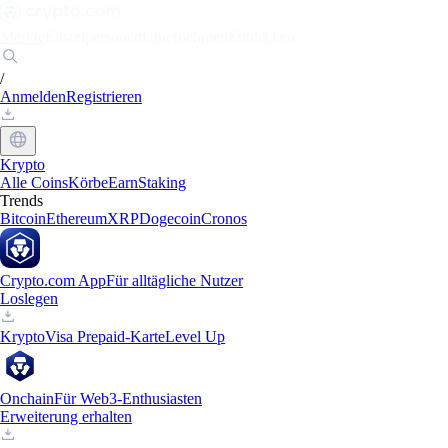
Märkte
Einzelpersonen
Unternehmen
Entdecken
/
Anmelden
Registrieren
Krypto
Alle Coins
Körbe
Earn
Staking
Trends
Bitcoin
Ethereum
XRP
Dogecoin
Cronos
Crypto.com App
Für alltägliche Nutzer
Loslegen
Krypto
Visa Prepaid-Karte
Level Up
Onchain
Für Web3-Enthusiasten
Erweiterung erhalten