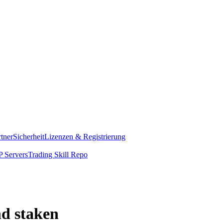
rtner
Sicherheit
Lizenzen & Registrierung
 Servers
Trading Skill Repo
nd staken