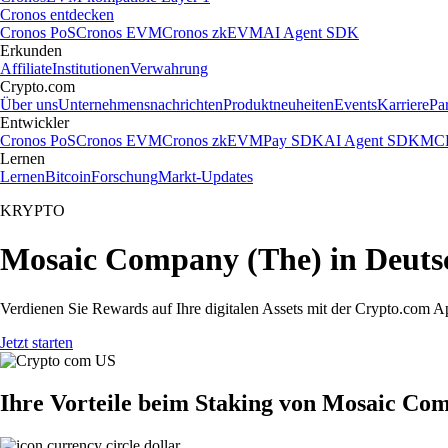
Cronos entdecken
Cronos PoS
Cronos EVM
Cronos zkEVM
AI Agent SDK
Erkunden
Affiliate
Institutionen
Verwahrung
Crypto.com
Über uns
Unternehmensnachrichten
Produktneuheiten
Events
Karriere
Pa
Entwickler
Cronos PoS
Cronos EVM
Cronos zkEVM
Pay SDK
AI Agent SDK
MCP
Lernen
Lernen
Bitcoin
Forschung
Markt-Updates
KRYPTO
Mosaic Company (The) in Deuts
Verdienen Sie Rewards auf Ihre digitalen Assets mit der Crypto.com A
Jetzt starten
Ihre Vorteile beim Staking von Mosaic Co