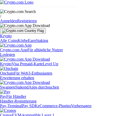
Märkte
Einzelpersonen
Unternehmen
Entdecken
/
Anmelden
Registrieren
Krypto
Alle Coins
Körbe
Earn
Staking
Crypto.com App
Für alltägliche Nutzer
Loslegen
Krypto
Visa Prepaid-Karte
Level Up
Onchain
Für Web3-Enthusiasten
Erweiterung erhalten
Swappen
Staken
dApps durchsuchen
Pay
Für Händler
Händler-Registrierung
Pay-Terminal
Pay SDK
eCommerce-Plugins
Vorhersagen
Cronos
EVM-kompatible Layer 1