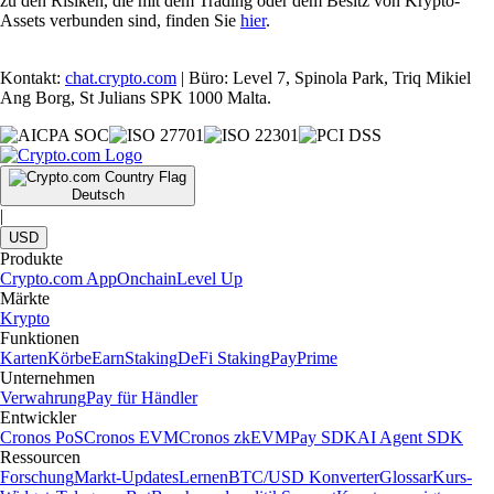
zu den Risiken, die mit dem Trading oder dem Besitz von Krypto-
Assets verbunden sind, finden Sie
hier
.
Kontakt:
chat.crypto.com
| Büro: Level 7, Spinola Park, Triq Mikiel
Ang Borg, St Julians SPK 1000 Malta.
Deutsch
|
USD
Produkte
Crypto.com App
Onchain
Level Up
Märkte
Krypto
Funktionen
Karten
Körbe
Earn
Staking
DeFi Staking
Pay
Prime
Unternehmen
Verwahrung
Pay für Händler
Entwickler
Cronos PoS
Cronos EVM
Cronos zkEVM
Pay SDK
AI Agent SDK
Ressourcen
Forschung
Markt-Updates
Lernen
BTC/USD Konverter
Glossar
Kurs-