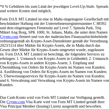
*0 % Gebühren bis zum Limit der jeweiligen Level-Up-Stufe. Spreads
und weitere Kosten sind möglich.
Foris DAX MT Limited ist eine in Malta eingetragene Gesellschaft mit
beschränkter Haftung mit der Unternehmensregisternummer C 88392
und dem eingetragenen Firmensitz auf Level 7, Spinola Park, Triq
Mikiel Ang Borg, SPK 1000, St. Julians, Malta, die unter dem Namen
Crypto.com
firmiert und von der maltesischen Finanzaufsichtsbehörde
ordnungsgemäß als Krypto-Asset-Dienstleister gemäß der Verordnung
2023/1114 über Märkte für Krypto-Assets, die in Malta durch das
Gesetz über Märkte für Krypto-Assets umgesetzt wurde, zugelassen
ist. Foris DAX MT Limited ist berechtigt, die folgenden Services zu
erbringen: 1. Umtausch von Krypto-Assets in Geldmittel; 2. Umtausch
von Krypto-Assets in andere Krypto-Assets; 3. Empfang und
Übermittlung von Orders für Krypto-Assets im Namen von Kunden;
4. Ausführung von Orders für Krypto-Assets im Namen von Kunden;
5. Überweisungsservices für Krypto-Assets im Namen von Kunden;
und 6. Verwahrung und Verwaltung von Krypto-Assets im Namen von
Kunden.
Das Cash-Konto wird von Foris MT Limited zur Verfügung gestellt.
Die
Crypto.com
Visa Karte wird von Foris MT Limited gemäß ihrer
Visa Principal Member (Issuing) Lizenz ausgestellt und beworben.