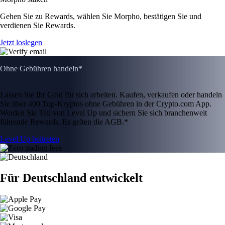
Gehen Sie zu Rewards, wählen Sie Morpho, bestätigen Sie und
verdienen Sie Rewards.
Jetzt loslegen
Ohne Gebühren handeln*
Lassen Sie Ihr Geld für sich arbeiten. Kaufen, verkaufen oder handeln
Sie über 400 Top-Kryptos ohne Gebühren in der Crypto.com App.
Werden Sie Teil von Level Up und sichern Sie sich branchenweit
führende Rewards. Es gelten die AGB.*
Level Up beitreten
Für Deutschland entwickelt