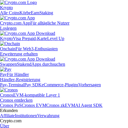
Krypto
Alle Coins
Körbe
Earn
Staking
Crypto.com App
Für alltägliche Nutzer
Loslegen
Krypto
Visa Prepaid-Karte
Level Up
Onchain
Für Web3-Enthusiasten
Erweiterung erhalten
Swappen
Staken
dApps durchsuchen
Pay
Für Händler
Händler-Registrierung
Pay-Terminal
Pay SDK
eCommerce-Plugins
Vorhersagen
Cronos
EVM-kompatible Layer 1
Cronos entdecken
Cronos PoS
Cronos EVM
Cronos zkEVM
AI Agent SDK
Erkunden
Affiliate
Institutionen
Verwahrung
Crypto.com
Über