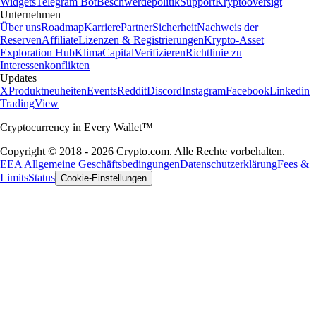
Widgets
Telegram Bot
Beschwerdepolitik
Support
Kryptooversigt
Unternehmen
Über uns
Roadmap
Karriere
Partner
Sicherheit
Nachweis der
Reserven
Affiliate
Lizenzen & Registrierungen
Krypto-Asset
Exploration Hub
Klima
Capital
Verifizieren
Richtlinie zu
Interessenkonflikten
Updates
X
Produktneuheiten
Events
Reddit
Discord
Instagram
Facebook
Linkedin
TradingView
Cryptocurrency in Every Wallet™
Copyright © 2018 - 2026 Crypto.com. Alle Rechte vorbehalten.
EEA Allgemeine Geschäftsbedingungen
Datenschutzerklärung
Fees &
Limits
Status
Cookie-Einstellungen