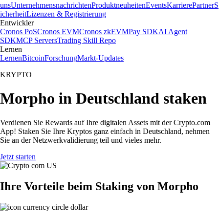
uns
Unternehmensnachrichten
Produktneuheiten
Events
Karriere
Partner
S
icherheit
Lizenzen & Registrierung
Entwickler
Cronos PoS
Cronos EVM
Cronos zkEVM
Pay SDK
AI Agent
SDK
MCP Servers
Trading Skill Repo
Lernen
Lernen
Bitcoin
Forschung
Markt-Updates
KRYPTO
Morpho in Deutschland staken
Verdienen Sie Rewards auf Ihre digitalen Assets mit der Crypto.com
App! Staken Sie Ihre Kryptos ganz einfach in Deutschland, nehmen
Sie an der Netzwerkvalidierung teil und vieles mehr.
Jetzt starten
Ihre Vorteile beim Staking von Morpho