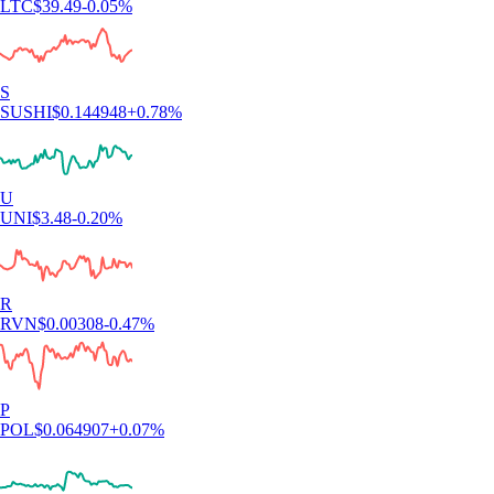
LTC
$
39.49
-0.05
%
S
SUSHI
$
0.144948
+
0.78
%
U
UNI
$
3.48
-0.20
%
R
RVN
$
0.00308
-0.47
%
P
POL
$
0.064907
+
0.07
%