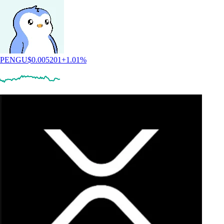
PENGU
$
0.005201
+
1.01
%