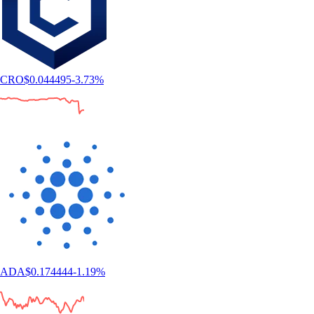
CRO
$
0.044495
-3.73
%
ADA
$
0.174444
-1.19
%