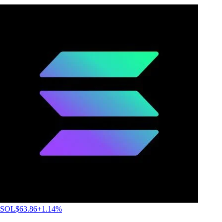
SOL
$
63.86
+
1.14
%