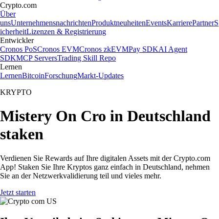
Crypto.com
Über
uns
Unternehmensnachrichten
Produktneuheiten
Events
Karriere
Partner
S
icherheit
Lizenzen & Registrierung
Entwickler
Cronos PoS
Cronos EVM
Cronos zkEVM
Pay SDK
AI Agent
SDK
MCP Servers
Trading Skill Repo
Lernen
Lernen
Bitcoin
Forschung
Markt-Updates
KRYPTO
Mistery On Cro in Deutschland
staken
Verdienen Sie Rewards auf Ihre digitalen Assets mit der Crypto.com
App! Staken Sie Ihre Kryptos ganz einfach in Deutschland, nehmen
Sie an der Netzwerkvalidierung teil und vieles mehr.
Jetzt starten