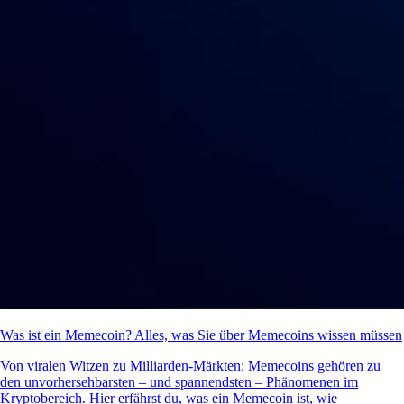
Was ist ein Memecoin? Alles, was Sie über Memecoins wissen müssen
Von viralen Witzen zu Milliarden-Märkten: Memecoins gehören zu
den unvorhersehbarsten – und spannendsten – Phänomenen im
Kryptobereich. Hier erfährst du, was ein Memecoin ist, wie