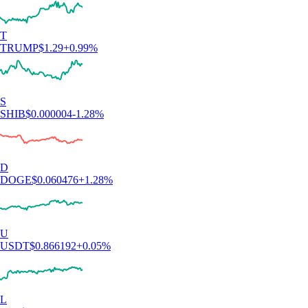
T
TRUMP
$
1.29
+
0.99
%
S
SHIB
$
0.000004
-1.28
%
D
DOGE
$
0.060476
+
1.28
%
U
USDT
$
0.866192
+
0.05
%
L