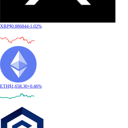
XRP
$
0.886844
-1.02
%
ETH
$
1,658.30
+
0.46
%