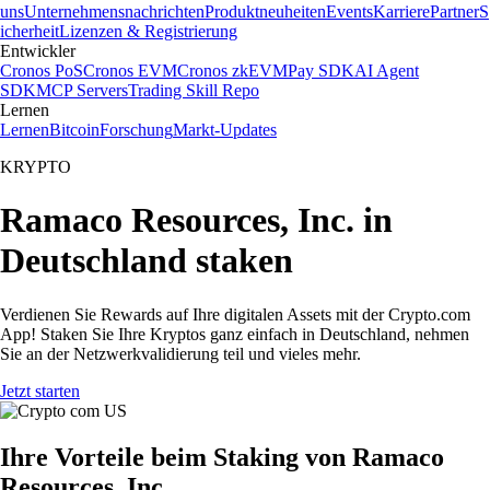
uns
Unternehmensnachrichten
Produktneuheiten
Events
Karriere
Partner
S
icherheit
Lizenzen & Registrierung
Entwickler
Cronos PoS
Cronos EVM
Cronos zkEVM
Pay SDK
AI Agent
SDK
MCP Servers
Trading Skill Repo
Lernen
Lernen
Bitcoin
Forschung
Markt-Updates
KRYPTO
Ramaco Resources, Inc. in
Deutschland staken
Verdienen Sie Rewards auf Ihre digitalen Assets mit der Crypto.com
App! Staken Sie Ihre Kryptos ganz einfach in Deutschland, nehmen
Sie an der Netzwerkvalidierung teil und vieles mehr.
Jetzt starten
Ihre Vorteile beim Staking von Ramaco
Resources, Inc.