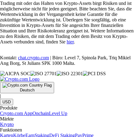
Trading mit oder das Halten von Krypto-Assets birgt Risiken und ist
möglicherweise nicht für jeden geeignet. Bitte beachten Sie, dass die
Wertentwicklung in der Vergangenheit keine Garantie für die
zukünftige Wertentwicklung ist. Überlegen Sie sorgfältig, ob eine
Investition in Krypto-Assets für Sie angesichts Ihrer finanziellen
Situation und Ihrer Risikotoleranz geeignet ist. Weitere Informationen
zu den Risiken, die mit dem Trading oder dem Besitz von Krypto-
Assets verbunden sind, finden Sie
hier
.
Kontakt:
chat.crypto.com
| Büro: Level 7, Spinola Park, Triq Mikiel
Ang Borg, St Julians SPK 1000 Malta.
Deutsch
|
USD
Produkte
Crypto.com App
Onchain
Level Up
Märkte
Krypto
Funktionen
Karten
Körbe
Earn
Staking
DeFi Staking
Pay
Prime