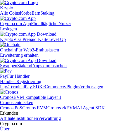
Krypto
Alle Coins
Körbe
Earn
Staking
Crypto.com App
Für alltägliche Nutzer
Loslegen
Krypto
Visa Prepaid-Karte
Level Up
Onchain
Für Web3-Enthusiasten
Erweiterung erhalten
Swappen
Staken
dApps durchsuchen
Pay
Für Händler
Händler-Registrierung
Pay-Terminal
Pay SDK
eCommerce-Plugins
Vorhersagen
Cronos
EVM-kompatible Layer 1
Cronos entdecken
Cronos PoS
Cronos EVM
Cronos zkEVM
AI Agent SDK
Erkunden
Affiliate
Institutionen
Verwahrung
Crypto.com
Über