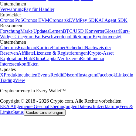
Unternehmen
Verwahrung
Pay für Händler
Entwickler
Cronos PoS
Cronos EVM
Cronos zkEVM
Pay SDK
AI Agent SDK
Ressourcen
Forschung
Markt-Updates
Lernen
BTC/USD Konverter
Glossar
Kurs-
Widgets
Telegram Bot
Beschwerdepolitik
Support
Kryptooversigt
Unternehmen
Über uns
Roadmap
Karriere
Partner
Sicherheit
Nachweis der
Reserven
Affiliate
Lizenzen & Registrierungen
Krypto-Asset
Exploration Hub
Klima
Capital
Verifizieren
Richtlinie zu
Interessenkonflikten
Updates
X
Produktneuheiten
Events
Reddit
Discord
Instagram
Facebook
Linkedin
TradingView
Cryptocurrency in Every Wallet™
Copyright © 2018 - 2026 Crypto.com. Alle Rechte vorbehalten.
EEA Allgemeine Geschäftsbedingungen
Datenschutzerklärung
Fees &
Limits
Status
Cookie-Einstellungen