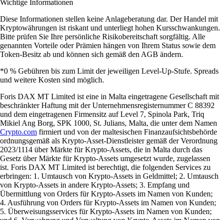
Wichtige Informationen
Diese Informationen stellen keine Anlageberatung dar. Der Handel mit
Kryptowährungen ist riskant und unterliegt hohen Kursschwankungen.
Bitte prüfen Sie Ihre persönliche Risikobereitschaft sorgfältig. Alle
genannten Vorteile oder Prämien hängen von Ihrem Status sowie dem
Token-Besitz ab und können sich gemäß den AGB ändern.
*0 % Gebühren bis zum Limit der jeweiligen Level-Up-Stufe. Spreads
und weitere Kosten sind möglich.
Foris DAX MT Limited ist eine in Malta eingetragene Gesellschaft mit
beschränkter Haftung mit der Unternehmensregisternummer C 88392
und dem eingetragenen Firmensitz auf Level 7, Spinola Park, Triq
Mikiel Ang Borg, SPK 1000, St. Julians, Malta, die unter dem Namen
Crypto.com
firmiert und von der maltesischen Finanzaufsichtsbehörde
ordnungsgemäß als Krypto-Asset-Dienstleister gemäß der Verordnung
2023/1114 über Märkte für Krypto-Assets, die in Malta durch das
Gesetz über Märkte für Krypto-Assets umgesetzt wurde, zugelassen
ist. Foris DAX MT Limited ist berechtigt, die folgenden Services zu
erbringen: 1. Umtausch von Krypto-Assets in Geldmittel; 2. Umtausch
von Krypto-Assets in andere Krypto-Assets; 3. Empfang und
Übermittlung von Orders für Krypto-Assets im Namen von Kunden;
4. Ausführung von Orders für Krypto-Assets im Namen von Kunden;
5. Überweisungsservices für Krypto-Assets im Namen von Kunden;