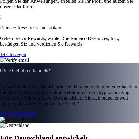
Folgen Sie den Anweisungen, erstellen Sie Ihr Profil und nutzen Sie
unsere Plattform.
3
Ramaco Resources, Inc. staken
Gehen Sie zu Rewards, wählen Sie Ramaco Resources, Inc.,
bestätigen Sie und verdienen Sie Rewards.
Jetzt loslegen
Ohne Gebühren handeln*
Lassen Sie Ihr Geld für sich arbeiten. Kaufen, verkaufen oder handeln
Sie über 400 Top-Kryptos ohne Gebühren in der Crypto.com App.
Werden Sie Teil von Level Up und sichern Sie sich branchenweit
führende Rewards. Es gelten die AGB.*
Level Up beitreten
Für Deutschland entwickelt