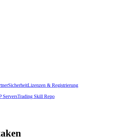
rtner
Sicherheit
Lizenzen & Registrierung
 Servers
Trading Skill Repo
taken