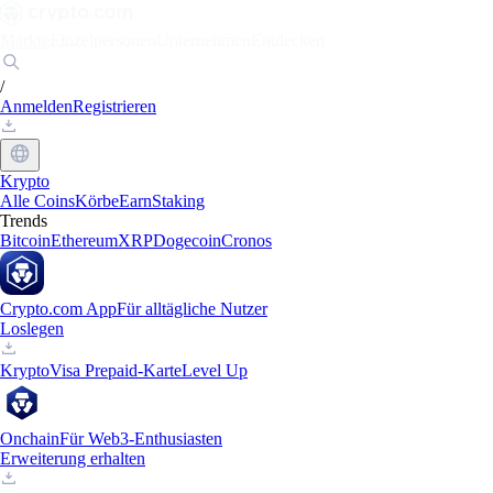
Märkte
Einzelpersonen
Unternehmen
Entdecken
/
Anmelden
Registrieren
Krypto
Alle Coins
Körbe
Earn
Staking
Trends
Bitcoin
Ethereum
XRP
Dogecoin
Cronos
Crypto.com App
Für alltägliche Nutzer
Loslegen
Krypto
Visa Prepaid-Karte
Level Up
Onchain
Für Web3-Enthusiasten
Erweiterung erhalten