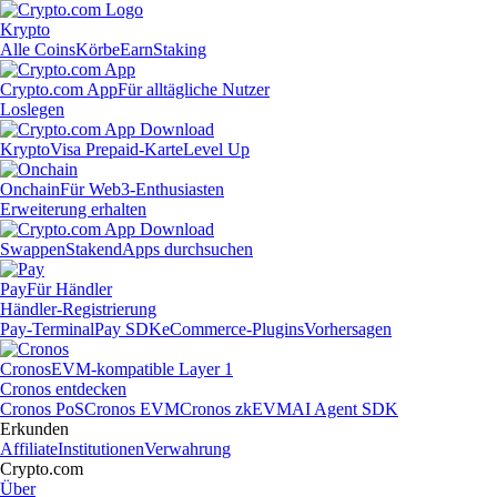
Krypto
Alle Coins
Körbe
Earn
Staking
Crypto.com App
Für alltägliche Nutzer
Loslegen
Krypto
Visa Prepaid-Karte
Level Up
Onchain
Für Web3-Enthusiasten
Erweiterung erhalten
Swappen
Staken
dApps durchsuchen
Pay
Für Händler
Händler-Registrierung
Pay-Terminal
Pay SDK
eCommerce-Plugins
Vorhersagen
Cronos
EVM-kompatible Layer 1
Cronos entdecken
Cronos PoS
Cronos EVM
Cronos zkEVM
AI Agent SDK
Erkunden
Affiliate
Institutionen
Verwahrung
Crypto.com
Über