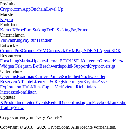
Produkte
Crypto.com App
Onchain
Level Up
Märkte
Krypto
Funktionen
Karten
Körbe
Earn
Staking
DeFi Staking
Pay
Prime
Unternehmen
Verwahrung
Pay für Händler
Entwickler
Cronos PoS
Cronos EVM
Cronos zkEVM
Pay SDK
AI Agent SDK
Ressourcen
Forschung
Markt-Updates
Lernen
BTC/USD Konverter
Glossar
Kurs-
Widgets
Telegram Bot
Beschwerdepolitik
Support
Kryptooversigt
Unternehmen
Über uns
Roadmap
Karriere
Partner
Sicherheit
Nachweis der
Reserven
Affiliate
Lizenzen & Registrierungen
Krypto-Asset
Exploration Hub
Klima
Capital
Verifizieren
Richtlinie zu
Interessenkonflikten
Updates
X
Produktneuheiten
Events
Reddit
Discord
Instagram
Facebook
Linkedin
TradingView
Cryptocurrency in Every Wallet™
Copyright © 2018 - 2026 Crypto.com. Alle Rechte vorbehalten.