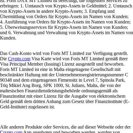
ist. Foris DAX MT Limited ist berechtigt, die folgenden Services zu
erbringen: 1. Umtausch von Krypto-Assets in Geldmittel; 2. Umtausch
von Krypto-Assets in andere Krypto-Assets; 3. Empfang und
Übermittlung von Orders für Krypto-Assets im Namen von Kunden;
4. Ausführung von Orders für Krypto-Assets im Namen von Kunden;
5. Überweisungsservices für Krypto-Assets im Namen von Kunden;
und 6. Verwahrung und Verwaltung von Krypto-Assets im Namen von
Kunden.
Das Cash-Konto wird von Foris MT Limited zur Verfügung gestellt.
Die
Crypto.com
Visa Karte wird von Foris MT Limited gemäß ihrer
Visa Principal Member (Issuing) Lizenz ausgestellt und beworben.
Foris MT Limited ist eine in Malta eingetragene Gesellschaft mit
beschränkter Haftung mit der Unternehmensregistrierungsnummer C
90348 und dem eingetragenen Firmensitz in Level 7, Spinola Park,
Triq Mikiel Ang Borg, SPK 1000, St. Julians, Malta, die von der
maltesischen Finanzdienstleistungsbehörde ordnungsgemäß als
Finanzinstitut mit einer Lizenz für die Ausgabe von elektronischem
Geld gemäß dem dritten Anhang zum Gesetz über Finanzinstitute (E-
Geld-Institute) zugelassen ist.
Alle anderen Produkte oder Services, die auf dieser Webseite oder der
Crypto.com
App angeboten und beworben werden, werden von