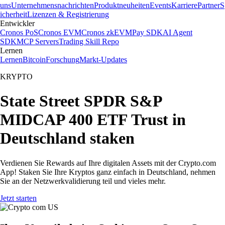
uns
Unternehmensnachrichten
Produktneuheiten
Events
Karriere
Partner
S
icherheit
Lizenzen & Registrierung
Entwickler
Cronos PoS
Cronos EVM
Cronos zkEVM
Pay SDK
AI Agent
SDK
MCP Servers
Trading Skill Repo
Lernen
Lernen
Bitcoin
Forschung
Markt-Updates
KRYPTO
State Street SPDR S&P
MIDCAP 400 ETF Trust in
Deutschland staken
Verdienen Sie Rewards auf Ihre digitalen Assets mit der Crypto.com
App! Staken Sie Ihre Kryptos ganz einfach in Deutschland, nehmen
Sie an der Netzwerkvalidierung teil und vieles mehr.
Jetzt starten