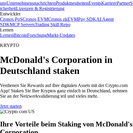
uns
Unternehmensnachrichten
Produktneuheiten
Events
Karriere
Partner
S
icherheit
Lizenzen & Registrierung
Entwickler
Cronos PoS
Cronos EVM
Cronos zkEVM
Pay SDK
AI Agent
SDK
MCP Servers
Trading Skill Repo
Lernen
Lernen
Bitcoin
Forschung
Markt-Updates
KRYPTO
McDonald's Corporation in
Deutschland staken
Verdienen Sie Rewards auf Ihre digitalen Assets mit der Crypto.com
App! Staken Sie Ihre Kryptos ganz einfach in Deutschland, nehmen
Sie an der Netzwerkvalidierung teil und vieles mehr.
Jetzt starten
Ihre Vorteile beim Staking von McDonald's
Corporation