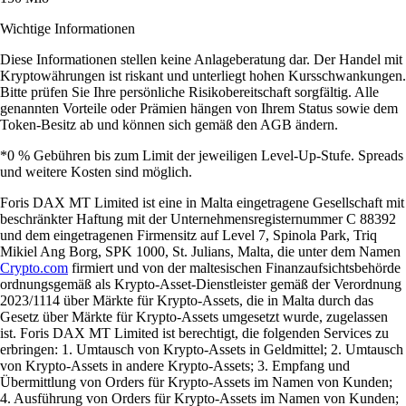
Wichtige Informationen
Diese Informationen stellen keine Anlageberatung dar. Der Handel mit
Kryptowährungen ist riskant und unterliegt hohen Kursschwankungen.
Bitte prüfen Sie Ihre persönliche Risikobereitschaft sorgfältig. Alle
genannten Vorteile oder Prämien hängen von Ihrem Status sowie dem
Token-Besitz ab und können sich gemäß den AGB ändern.
*0 % Gebühren bis zum Limit der jeweiligen Level-Up-Stufe. Spreads
und weitere Kosten sind möglich.
Foris DAX MT Limited ist eine in Malta eingetragene Gesellschaft mit
beschränkter Haftung mit der Unternehmensregisternummer C 88392
und dem eingetragenen Firmensitz auf Level 7, Spinola Park, Triq
Mikiel Ang Borg, SPK 1000, St. Julians, Malta, die unter dem Namen
Crypto.com
firmiert und von der maltesischen Finanzaufsichtsbehörde
ordnungsgemäß als Krypto-Asset-Dienstleister gemäß der Verordnung
2023/1114 über Märkte für Krypto-Assets, die in Malta durch das
Gesetz über Märkte für Krypto-Assets umgesetzt wurde, zugelassen
ist. Foris DAX MT Limited ist berechtigt, die folgenden Services zu
erbringen: 1. Umtausch von Krypto-Assets in Geldmittel; 2. Umtausch
von Krypto-Assets in andere Krypto-Assets; 3. Empfang und
Übermittlung von Orders für Krypto-Assets im Namen von Kunden;
4. Ausführung von Orders für Krypto-Assets im Namen von Kunden;