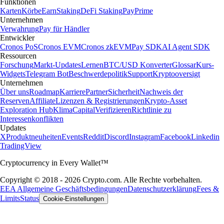
Funktionen
Karten
Körbe
Earn
Staking
DeFi Staking
Pay
Prime
Unternehmen
Verwahrung
Pay für Händler
Entwickler
Cronos PoS
Cronos EVM
Cronos zkEVM
Pay SDK
AI Agent SDK
Ressourcen
Forschung
Markt-Updates
Lernen
BTC/USD Konverter
Glossar
Kurs-
Widgets
Telegram Bot
Beschwerdepolitik
Support
Kryptooversigt
Unternehmen
Über uns
Roadmap
Karriere
Partner
Sicherheit
Nachweis der
Reserven
Affiliate
Lizenzen & Registrierungen
Krypto-Asset
Exploration Hub
Klima
Capital
Verifizieren
Richtlinie zu
Interessenkonflikten
Updates
X
Produktneuheiten
Events
Reddit
Discord
Instagram
Facebook
Linkedin
TradingView
Cryptocurrency in Every Wallet™
Copyright © 2018 - 2026 Crypto.com. Alle Rechte vorbehalten.
EEA Allgemeine Geschäftsbedingungen
Datenschutzerklärung
Fees &
Limits
Status
Cookie-Einstellungen