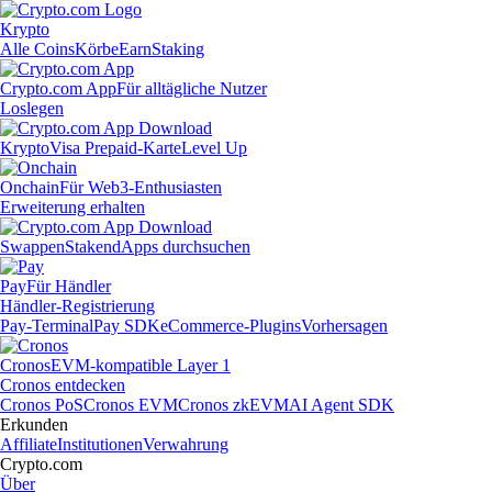
Krypto
Alle Coins
Körbe
Earn
Staking
Crypto.com App
Für alltägliche Nutzer
Loslegen
Krypto
Visa Prepaid-Karte
Level Up
Onchain
Für Web3-Enthusiasten
Erweiterung erhalten
Swappen
Staken
dApps durchsuchen
Pay
Für Händler
Händler-Registrierung
Pay-Terminal
Pay SDK
eCommerce-Plugins
Vorhersagen
Cronos
EVM-kompatible Layer 1
Cronos entdecken
Cronos PoS
Cronos EVM
Cronos zkEVM
AI Agent SDK
Erkunden
Affiliate
Institutionen
Verwahrung
Crypto.com
Über