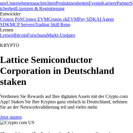
uns
Unternehmensnachrichten
Produktneuheiten
Events
Karriere
Partner
S
icherheit
Lizenzen & Registrierung
Entwickler
Cronos PoS
Cronos EVM
Cronos zkEVM
Pay SDK
AI Agent
SDK
MCP Servers
Trading Skill Repo
Lernen
Lernen
Bitcoin
Forschung
Markt-Updates
KRYPTO
Lattice Semiconductor
Corporation in Deutschland
staken
Verdienen Sie Rewards auf Ihre digitalen Assets mit der Crypto.com
App! Staken Sie Ihre Kryptos ganz einfach in Deutschland, nehmen
Sie an der Netzwerkvalidierung teil und vieles mehr.
Jetzt starten