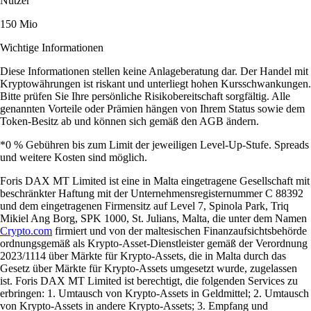
Nutzer
150 Mio
Wichtige Informationen
Diese Informationen stellen keine Anlageberatung dar. Der Handel mit
Kryptowährungen ist riskant und unterliegt hohen Kursschwankungen.
Bitte prüfen Sie Ihre persönliche Risikobereitschaft sorgfältig. Alle
genannten Vorteile oder Prämien hängen von Ihrem Status sowie dem
Token-Besitz ab und können sich gemäß den AGB ändern.
*0 % Gebühren bis zum Limit der jeweiligen Level-Up-Stufe. Spreads
und weitere Kosten sind möglich.
Foris DAX MT Limited ist eine in Malta eingetragene Gesellschaft mit
beschränkter Haftung mit der Unternehmensregisternummer C 88392
und dem eingetragenen Firmensitz auf Level 7, Spinola Park, Triq
Mikiel Ang Borg, SPK 1000, St. Julians, Malta, die unter dem Namen
Crypto.com
firmiert und von der maltesischen Finanzaufsichtsbehörde
ordnungsgemäß als Krypto-Asset-Dienstleister gemäß der Verordnung
2023/1114 über Märkte für Krypto-Assets, die in Malta durch das
Gesetz über Märkte für Krypto-Assets umgesetzt wurde, zugelassen
ist. Foris DAX MT Limited ist berechtigt, die folgenden Services zu
erbringen: 1. Umtausch von Krypto-Assets in Geldmittel; 2. Umtausch
von Krypto-Assets in andere Krypto-Assets; 3. Empfang und