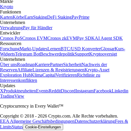
Märkte
Krypto
Funktionen
Karten
Körbe
Earn
Staking
DeFi Staking
Pay
Prime
Unternehmen
Verwahrung
Pay für Händler
Entwickler
Cronos PoS
Cronos EVM
Cronos zkEVM
Pay SDK
AI Agent SDK
Ressourcen
Forschung
Markt-Updates
Lernen
BTC/USD Konverter
Glossar
Kurs-
Widgets
Telegram Bot
Beschwerdepolitik
Support
Kryptooversigt
Unternehmen
Über uns
Roadmap
Karriere
Partner
Sicherheit
Nachweis der
Reserven
Affiliate
Lizenzen & Registrierungen
Krypto-Asset
Exploration Hub
Klima
Capital
Verifizieren
Richtlinie zu
Interessenkonflikten
Updates
X
Produktneuheiten
Events
Reddit
Discord
Instagram
Facebook
Linkedin
TradingView
Cryptocurrency in Every Wallet™
Copyright © 2018 - 2026 Crypto.com. Alle Rechte vorbehalten.
EEA Allgemeine Geschäftsbedingungen
Datenschutzerklärung
Fees &
Limits
Status
Cookie-Einstellungen