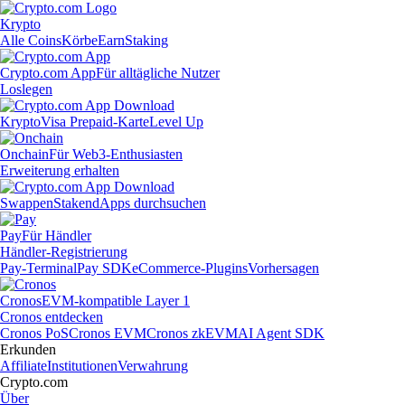
Krypto
Alle Coins
Körbe
Earn
Staking
Crypto.com App
Für alltägliche Nutzer
Loslegen
Krypto
Visa Prepaid-Karte
Level Up
Onchain
Für Web3-Enthusiasten
Erweiterung erhalten
Swappen
Staken
dApps durchsuchen
Pay
Für Händler
Händler-Registrierung
Pay-Terminal
Pay SDK
eCommerce-Plugins
Vorhersagen
Cronos
EVM-kompatible Layer 1
Cronos entdecken
Cronos PoS
Cronos EVM
Cronos zkEVM
AI Agent SDK
Erkunden
Affiliate
Institutionen
Verwahrung
Crypto.com
Über