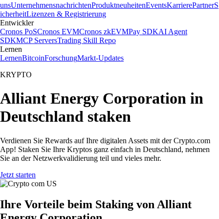
uns
Unternehmensnachrichten
Produktneuheiten
Events
Karriere
Partner
S
icherheit
Lizenzen & Registrierung
Entwickler
Cronos PoS
Cronos EVM
Cronos zkEVM
Pay SDK
AI Agent
SDK
MCP Servers
Trading Skill Repo
Lernen
Lernen
Bitcoin
Forschung
Markt-Updates
KRYPTO
Alliant Energy Corporation in
Deutschland staken
Verdienen Sie Rewards auf Ihre digitalen Assets mit der Crypto.com
App! Staken Sie Ihre Kryptos ganz einfach in Deutschland, nehmen
Sie an der Netzwerkvalidierung teil und vieles mehr.
Jetzt starten
Ihre Vorteile beim Staking von Alliant
Energy Corporation