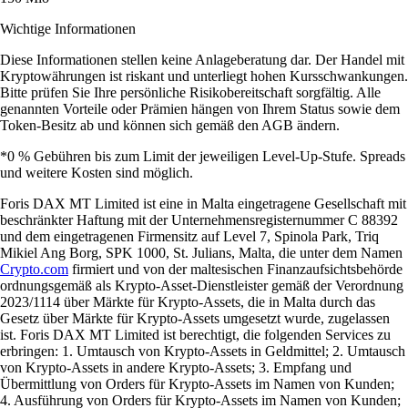
Wichtige Informationen
Diese Informationen stellen keine Anlageberatung dar. Der Handel mit
Kryptowährungen ist riskant und unterliegt hohen Kursschwankungen.
Bitte prüfen Sie Ihre persönliche Risikobereitschaft sorgfältig. Alle
genannten Vorteile oder Prämien hängen von Ihrem Status sowie dem
Token-Besitz ab und können sich gemäß den AGB ändern.
*0 % Gebühren bis zum Limit der jeweiligen Level-Up-Stufe. Spreads
und weitere Kosten sind möglich.
Foris DAX MT Limited ist eine in Malta eingetragene Gesellschaft mit
beschränkter Haftung mit der Unternehmensregisternummer C 88392
und dem eingetragenen Firmensitz auf Level 7, Spinola Park, Triq
Mikiel Ang Borg, SPK 1000, St. Julians, Malta, die unter dem Namen
Crypto.com
firmiert und von der maltesischen Finanzaufsichtsbehörde
ordnungsgemäß als Krypto-Asset-Dienstleister gemäß der Verordnung
2023/1114 über Märkte für Krypto-Assets, die in Malta durch das
Gesetz über Märkte für Krypto-Assets umgesetzt wurde, zugelassen
ist. Foris DAX MT Limited ist berechtigt, die folgenden Services zu
erbringen: 1. Umtausch von Krypto-Assets in Geldmittel; 2. Umtausch
von Krypto-Assets in andere Krypto-Assets; 3. Empfang und
Übermittlung von Orders für Krypto-Assets im Namen von Kunden;
4. Ausführung von Orders für Krypto-Assets im Namen von Kunden;