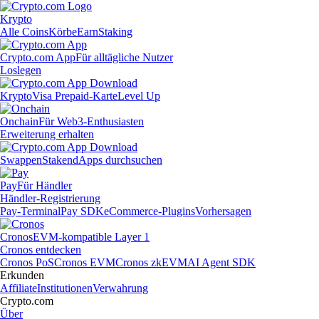
Krypto
Alle Coins
Körbe
Earn
Staking
Crypto.com App
Für alltägliche Nutzer
Loslegen
Krypto
Visa Prepaid-Karte
Level Up
Onchain
Für Web3-Enthusiasten
Erweiterung erhalten
Swappen
Staken
dApps durchsuchen
Pay
Für Händler
Händler-Registrierung
Pay-Terminal
Pay SDK
eCommerce-Plugins
Vorhersagen
Cronos
EVM-kompatible Layer 1
Cronos entdecken
Cronos PoS
Cronos EVM
Cronos zkEVM
AI Agent SDK
Erkunden
Affiliate
Institutionen
Verwahrung
Crypto.com
Über