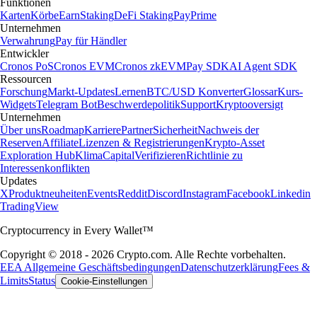
Funktionen
Karten
Körbe
Earn
Staking
DeFi Staking
Pay
Prime
Unternehmen
Verwahrung
Pay für Händler
Entwickler
Cronos PoS
Cronos EVM
Cronos zkEVM
Pay SDK
AI Agent SDK
Ressourcen
Forschung
Markt-Updates
Lernen
BTC/USD Konverter
Glossar
Kurs-
Widgets
Telegram Bot
Beschwerdepolitik
Support
Kryptooversigt
Unternehmen
Über uns
Roadmap
Karriere
Partner
Sicherheit
Nachweis der
Reserven
Affiliate
Lizenzen & Registrierungen
Krypto-Asset
Exploration Hub
Klima
Capital
Verifizieren
Richtlinie zu
Interessenkonflikten
Updates
X
Produktneuheiten
Events
Reddit
Discord
Instagram
Facebook
Linkedin
TradingView
Cryptocurrency in Every Wallet™
Copyright © 2018 - 2026 Crypto.com. Alle Rechte vorbehalten.
EEA Allgemeine Geschäftsbedingungen
Datenschutzerklärung
Fees &
Limits
Status
Cookie-Einstellungen