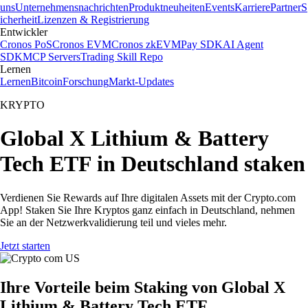
uns
Unternehmensnachrichten
Produktneuheiten
Events
Karriere
Partner
S
icherheit
Lizenzen & Registrierung
Entwickler
Cronos PoS
Cronos EVM
Cronos zkEVM
Pay SDK
AI Agent
SDK
MCP Servers
Trading Skill Repo
Lernen
Lernen
Bitcoin
Forschung
Markt-Updates
KRYPTO
Global X Lithium & Battery
Tech ETF in Deutschland staken
Verdienen Sie Rewards auf Ihre digitalen Assets mit der Crypto.com
App! Staken Sie Ihre Kryptos ganz einfach in Deutschland, nehmen
Sie an der Netzwerkvalidierung teil und vieles mehr.
Jetzt starten
Ihre Vorteile beim Staking von Global X
Lithium & Battery Tech ETF