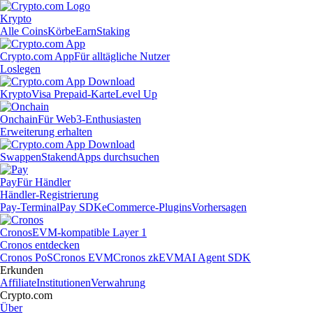
Krypto
Alle Coins
Körbe
Earn
Staking
Crypto.com App
Für alltägliche Nutzer
Loslegen
Krypto
Visa Prepaid-Karte
Level Up
Onchain
Für Web3-Enthusiasten
Erweiterung erhalten
Swappen
Staken
dApps durchsuchen
Pay
Für Händler
Händler-Registrierung
Pay-Terminal
Pay SDK
eCommerce-Plugins
Vorhersagen
Cronos
EVM-kompatible Layer 1
Cronos entdecken
Cronos PoS
Cronos EVM
Cronos zkEVM
AI Agent SDK
Erkunden
Affiliate
Institutionen
Verwahrung
Crypto.com
Über