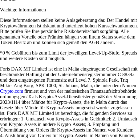
Wichtige Informationen
Diese Informationen stellen keine Anlageberatung dar. Der Handel mit
Kryptowährungen ist riskant und unterliegt hohen Kursschwankungen.
Bitte prüfen Sie Ihre persönliche Risikobereitschaft sorgfältig. Alle
genannten Vorteile oder Prämien hängen von Ihrem Status sowie dem
Token-Besitz ab und können sich gemäß den AGB ändern.
*0 % Gebühren bis zum Limit der jeweiligen Level-Up-Stufe. Spreads
und weitere Kosten sind möglich.
Foris DAX MT Limited ist eine in Malta eingetragene Gesellschaft mit
beschränkter Haftung mit der Unternehmensregisternummer C 88392
und dem eingetragenen Firmensitz auf Level 7, Spinola Park, Triq
Mikiel Ang Borg, SPK 1000, St. Julians, Malta, die unter dem Namen
Crypto.com
firmiert und von der maltesischen Finanzaufsichtsbehörde
ordnungsgemäß als Krypto-Asset-Dienstleister gemäß der Verordnung
2023/1114 über Märkte für Krypto-Assets, die in Malta durch das
Gesetz über Märkte für Krypto-Assets umgesetzt wurde, zugelassen
ist. Foris DAX MT Limited ist berechtigt, die folgenden Services zu
erbringen: 1. Umtausch von Krypto-Assets in Geldmittel; 2. Umtausch
von Krypto-Assets in andere Krypto-Assets; 3. Empfang und
Übermittlung von Orders für Krypto-Assets im Namen von Kunden;
4. Ausführung von Orders für Krypto-Assets im Namen von Kunden;