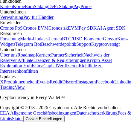
Funktionen
Karten
Körbe
Earn
Staking
DeFi Staking
Pay
Prime
Unternehmen
Verwahrung
Pay für Händler
Entwickler
Cronos PoS
Cronos EVM
Cronos zkEVM
Pay SDK
AI Agent SDK
Ressourcen
Forschung
Markt-Updates
Lernen
BTC/USD Konverter
Glossar
Kurs-
Widgets
Telegram Bot
Beschwerdepolitik
Support
Kryptooversigt
Unternehmen
Über uns
Roadmap
Karriere
Partner
Sicherheit
Nachweis der
Reserven
Affiliate
Lizenzen & Registrierungen
Krypto-Asset
Exploration Hub
Klima
Capital
Verifizieren
Richtlinie zu
Interessenkonflikten
Updates
X
Produktneuheiten
Events
Reddit
Discord
Instagram
Facebook
Linkedin
TradingView
Cryptocurrency in Every Wallet™
Copyright © 2018 - 2026 Crypto.com. Alle Rechte vorbehalten.
EEA Allgemeine Geschäftsbedingungen
Datenschutzerklärung
Fees &
Limits
Status
Cookie-Einstellungen