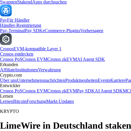
Swappen
Staken
dApps durchsuchen
Pay
Für Händler
Händler-Registrierung
Pay-Terminal
Pay SDK
eCommerce-Plugins
Vorhersagen
Cronos
EVM-kompatible Layer 1
Cronos entdecken
Cronos PoS
Cronos EVM
Cronos zkEVM
AI Agent SDK
Erkunden
Affiliate
Institutionen
Verwahrung
Crypto.com
Über uns
Unternehmensnachrichten
Produktneuheiten
Events
Karriere
Pa
Entwickler
Cronos PoS
Cronos EVM
Cronos zkEVM
Pay SDK
AI Agent SDK
MCP
Lernen
Lernen
Bitcoin
Forschung
Markt-Updates
KRYPTO
LimeWire in Deutschland stake