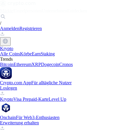
Märkte
Einzelpersonen
Unternehmen
Entdecken
/
Anmelden
Registrieren
Krypto
Alle Coins
Körbe
Earn
Staking
Trends
Bitcoin
Ethereum
XRP
Dogecoin
Cronos
Crypto.com App
Für alltägliche Nutzer
Loslegen
Krypto
Visa Prepaid-Karte
Level Up
Onchain
Für Web3-Enthusiasten
Erweiterung erhalten