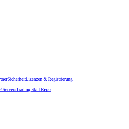
rtner
Sicherheit
Lizenzen & Registrierung
 Servers
Trading Skill Repo
n