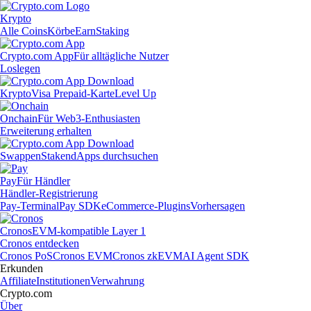
Krypto
Alle Coins
Körbe
Earn
Staking
Crypto.com App
Für alltägliche Nutzer
Loslegen
Krypto
Visa Prepaid-Karte
Level Up
Onchain
Für Web3-Enthusiasten
Erweiterung erhalten
Swappen
Staken
dApps durchsuchen
Pay
Für Händler
Händler-Registrierung
Pay-Terminal
Pay SDK
eCommerce-Plugins
Vorhersagen
Cronos
EVM-kompatible Layer 1
Cronos entdecken
Cronos PoS
Cronos EVM
Cronos zkEVM
AI Agent SDK
Erkunden
Affiliate
Institutionen
Verwahrung
Crypto.com
Über