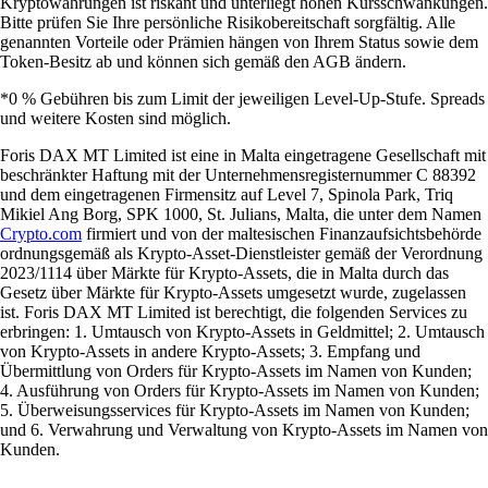
Kryptowährungen ist riskant und unterliegt hohen Kursschwankungen.
Bitte prüfen Sie Ihre persönliche Risikobereitschaft sorgfältig. Alle
genannten Vorteile oder Prämien hängen von Ihrem Status sowie dem
Token-Besitz ab und können sich gemäß den AGB ändern.
*0 % Gebühren bis zum Limit der jeweiligen Level-Up-Stufe. Spreads
und weitere Kosten sind möglich.
Foris DAX MT Limited ist eine in Malta eingetragene Gesellschaft mit
beschränkter Haftung mit der Unternehmensregisternummer C 88392
und dem eingetragenen Firmensitz auf Level 7, Spinola Park, Triq
Mikiel Ang Borg, SPK 1000, St. Julians, Malta, die unter dem Namen
Crypto.com
firmiert und von der maltesischen Finanzaufsichtsbehörde
ordnungsgemäß als Krypto-Asset-Dienstleister gemäß der Verordnung
2023/1114 über Märkte für Krypto-Assets, die in Malta durch das
Gesetz über Märkte für Krypto-Assets umgesetzt wurde, zugelassen
ist. Foris DAX MT Limited ist berechtigt, die folgenden Services zu
erbringen: 1. Umtausch von Krypto-Assets in Geldmittel; 2. Umtausch
von Krypto-Assets in andere Krypto-Assets; 3. Empfang und
Übermittlung von Orders für Krypto-Assets im Namen von Kunden;
4. Ausführung von Orders für Krypto-Assets im Namen von Kunden;
5. Überweisungsservices für Krypto-Assets im Namen von Kunden;
und 6. Verwahrung und Verwaltung von Krypto-Assets im Namen von
Kunden.