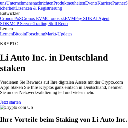
uns
Unternehmensnachrichten
Produktneuheiten
Events
Karriere
Partner
S
icherheit
Lizenzen & Registrierung
Entwickler
Cronos PoS
Cronos EVM
Cronos zkEVM
Pay SDK
AI Agent
SDK
MCP Servers
Trading Skill Repo
Lernen
Lernen
Bitcoin
Forschung
Markt-Updates
KRYPTO
Li Auto Inc. in Deutschland
staken
Verdienen Sie Rewards auf Ihre digitalen Assets mit der Crypto.com
App! Staken Sie Ihre Kryptos ganz einfach in Deutschland, nehmen
Sie an der Netzwerkvalidierung teil und vieles mehr.
Jetzt starten
Ihre Vorteile beim Staking von Li Auto Inc.