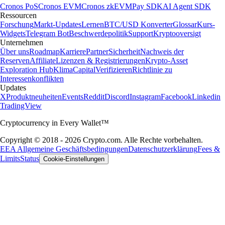
Cronos PoS
Cronos EVM
Cronos zkEVM
Pay SDK
AI Agent SDK
Ressourcen
Forschung
Markt-Updates
Lernen
BTC/USD Konverter
Glossar
Kurs-
Widgets
Telegram Bot
Beschwerdepolitik
Support
Kryptooversigt
Unternehmen
Über uns
Roadmap
Karriere
Partner
Sicherheit
Nachweis der
Reserven
Affiliate
Lizenzen & Registrierungen
Krypto-Asset
Exploration Hub
Klima
Capital
Verifizieren
Richtlinie zu
Interessenkonflikten
Updates
X
Produktneuheiten
Events
Reddit
Discord
Instagram
Facebook
Linkedin
TradingView
Cryptocurrency in Every Wallet™
Copyright © 2018 - 2026 Crypto.com. Alle Rechte vorbehalten.
EEA Allgemeine Geschäftsbedingungen
Datenschutzerklärung
Fees &
Limits
Status
Cookie-Einstellungen