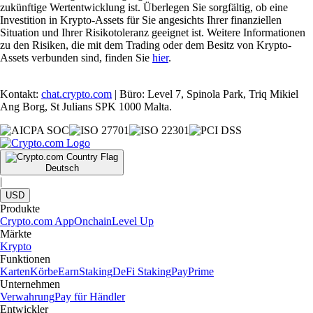
zukünftige Wertentwicklung ist. Überlegen Sie sorgfältig, ob eine
Investition in Krypto-Assets für Sie angesichts Ihrer finanziellen
Situation und Ihrer Risikotoleranz geeignet ist. Weitere Informationen
zu den Risiken, die mit dem Trading oder dem Besitz von Krypto-
Assets verbunden sind, finden Sie
hier
.
Kontakt:
chat.crypto.com
| Büro: Level 7, Spinola Park, Triq Mikiel
Ang Borg, St Julians SPK 1000 Malta.
Deutsch
|
USD
Produkte
Crypto.com App
Onchain
Level Up
Märkte
Krypto
Funktionen
Karten
Körbe
Earn
Staking
DeFi Staking
Pay
Prime
Unternehmen
Verwahrung
Pay für Händler
Entwickler