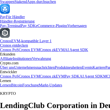
Swappen
Staken
dApps durchsuchen
Pay
Für Händler
Händler-Registrierung
Pay-Terminal
Pay SDK
eCommerce-Plugins
Vorhersagen
Cronos
EVM-kompatible Layer 1
Cronos entdecken
Cronos PoS
Cronos EVM
Cronos zkEVM
AI Agent SDK
Erkunden
Affiliate
Institutionen
Verwahrung
Crypto.com
Über uns
Unternehmensnachrichten
Produktneuheiten
Events
Karriere
Pa
Entwickler
Cronos PoS
Cronos EVM
Cronos zkEVM
Pay SDK
AI Agent SDK
MCP
Lernen
Lernen
Bitcoin
Forschung
Markt-Updates
KRYPTO
LendingClub Corporation in Deu