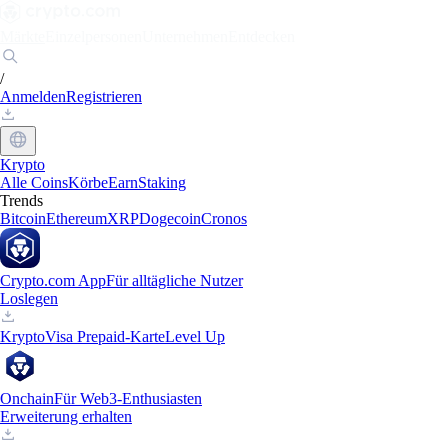
Märkte
Einzelpersonen
Unternehmen
Entdecken
/
Anmelden
Registrieren
Krypto
Alle Coins
Körbe
Earn
Staking
Trends
Bitcoin
Ethereum
XRP
Dogecoin
Cronos
Crypto.com App
Für alltägliche Nutzer
Loslegen
Krypto
Visa Prepaid-Karte
Level Up
Onchain
Für Web3-Enthusiasten
Erweiterung erhalten