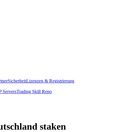
rtner
Sicherheit
Lizenzen & Registrierung
 Servers
Trading Skill Repo
tschland staken