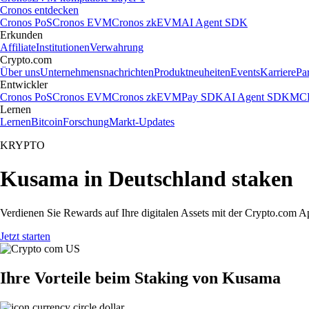
Cronos entdecken
Cronos PoS
Cronos EVM
Cronos zkEVM
AI Agent SDK
Erkunden
Affiliate
Institutionen
Verwahrung
Crypto.com
Über uns
Unternehmensnachrichten
Produktneuheiten
Events
Karriere
Pa
Entwickler
Cronos PoS
Cronos EVM
Cronos zkEVM
Pay SDK
AI Agent SDK
MCP
Lernen
Lernen
Bitcoin
Forschung
Markt-Updates
KRYPTO
Kusama in Deutschland staken
Verdienen Sie Rewards auf Ihre digitalen Assets mit der Crypto.com A
Jetzt starten
Ihre Vorteile beim Staking von Kusama