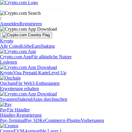
Märkte
Einzelpersonen
Unternehmen
Entdecken
/
Anmelden
Registrieren
Krypto
Alle Coins
Körbe
Earn
Staking
Crypto.com App
Für alltägliche Nutzer
Loslegen
Krypto
Visa Prepaid-Karte
Level Up
Onchain
Für Web3-Enthusiasten
Erweiterung erhalten
Swappen
Staken
dApps durchsuchen
Pay
Für Händler
Händler-Registrierung
Pay-Terminal
Pay SDK
eCommerce-Plugins
Vorhersagen
Cronos
EVM-kompatible Layer 1