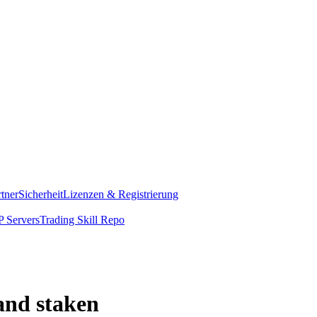
rtner
Sicherheit
Lizenzen & Registrierung
 Servers
Trading Skill Repo
and staken