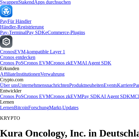
Swappen
Staken
dApps durchsuchen
Pay
Für Händler
Händler-Registrierung
Pay-Terminal
Pay SDK
eCommerce-Plugins
Cronos
EVM-kompatible Layer 1
Cronos entdecken
Cronos PoS
Cronos EVM
Cronos zkEVM
AI Agent SDK
Erkunden
Affiliate
Institutionen
Verwahrung
Crypto.com
Über uns
Unternehmensnachrichten
Produktneuheiten
Events
Karriere
Pa
Entwickler
Cronos PoS
Cronos EVM
Cronos zkEVM
Pay SDK
AI Agent SDK
MCP
Lernen
Lernen
Bitcoin
Forschung
Markt-Updates
KRYPTO
Kura Oncology, Inc. in Deutschl