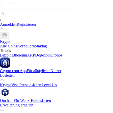
Märkte
Einzelpersonen
Unternehmen
Entdecken
/
Anmelden
Registrieren
Krypto
Alle Coins
Körbe
Earn
Staking
Trends
Bitcoin
Ethereum
XRP
Dogecoin
Cronos
Crypto.com App
Für alltägliche Nutzer
Loslegen
Krypto
Visa Prepaid-Karte
Level Up
Onchain
Für Web3-Enthusiasten
Erweiterung erhalten