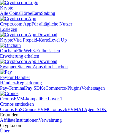
Krypto
Alle Coins
Körbe
Earn
Staking
Crypto.com App
Für alltägliche Nutzer
Loslegen
Krypto
Visa Prepaid-Karte
Level Up
Onchain
Für Web3-Enthusiasten
Erweiterung erhalten
Swappen
Staken
dApps durchsuchen
Pay
Für Händler
Händler-Registrierung
Pay-Terminal
Pay SDK
eCommerce-Plugins
Vorhersagen
Cronos
EVM-kompatible Layer 1
Cronos entdecken
Cronos PoS
Cronos EVM
Cronos zkEVM
AI Agent SDK
Erkunden
Affiliate
Institutionen
Verwahrung
Crypto.com
Über