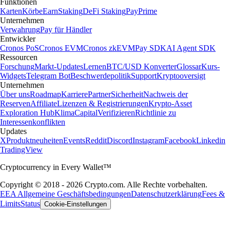
Funktionen
Karten
Körbe
Earn
Staking
DeFi Staking
Pay
Prime
Unternehmen
Verwahrung
Pay für Händler
Entwickler
Cronos PoS
Cronos EVM
Cronos zkEVM
Pay SDK
AI Agent SDK
Ressourcen
Forschung
Markt-Updates
Lernen
BTC/USD Konverter
Glossar
Kurs-
Widgets
Telegram Bot
Beschwerdepolitik
Support
Kryptooversigt
Unternehmen
Über uns
Roadmap
Karriere
Partner
Sicherheit
Nachweis der
Reserven
Affiliate
Lizenzen & Registrierungen
Krypto-Asset
Exploration Hub
Klima
Capital
Verifizieren
Richtlinie zu
Interessenkonflikten
Updates
X
Produktneuheiten
Events
Reddit
Discord
Instagram
Facebook
Linkedin
TradingView
Cryptocurrency in Every Wallet™
Copyright © 2018 - 2026 Crypto.com. Alle Rechte vorbehalten.
EEA Allgemeine Geschäftsbedingungen
Datenschutzerklärung
Fees &
Limits
Status
Cookie-Einstellungen