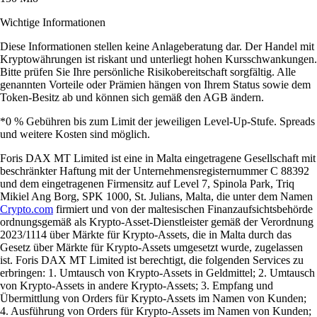
Wichtige Informationen
Diese Informationen stellen keine Anlageberatung dar. Der Handel mit
Kryptowährungen ist riskant und unterliegt hohen Kursschwankungen.
Bitte prüfen Sie Ihre persönliche Risikobereitschaft sorgfältig. Alle
genannten Vorteile oder Prämien hängen von Ihrem Status sowie dem
Token-Besitz ab und können sich gemäß den AGB ändern.
*0 % Gebühren bis zum Limit der jeweiligen Level-Up-Stufe. Spreads
und weitere Kosten sind möglich.
Foris DAX MT Limited ist eine in Malta eingetragene Gesellschaft mit
beschränkter Haftung mit der Unternehmensregisternummer C 88392
und dem eingetragenen Firmensitz auf Level 7, Spinola Park, Triq
Mikiel Ang Borg, SPK 1000, St. Julians, Malta, die unter dem Namen
Crypto.com
firmiert und von der maltesischen Finanzaufsichtsbehörde
ordnungsgemäß als Krypto-Asset-Dienstleister gemäß der Verordnung
2023/1114 über Märkte für Krypto-Assets, die in Malta durch das
Gesetz über Märkte für Krypto-Assets umgesetzt wurde, zugelassen
ist. Foris DAX MT Limited ist berechtigt, die folgenden Services zu
erbringen: 1. Umtausch von Krypto-Assets in Geldmittel; 2. Umtausch
von Krypto-Assets in andere Krypto-Assets; 3. Empfang und
Übermittlung von Orders für Krypto-Assets im Namen von Kunden;
4. Ausführung von Orders für Krypto-Assets im Namen von Kunden;