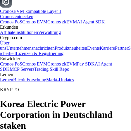
Cronos
EVM-kompatible Layer 1
Cronos entdecken
Cronos PoS
Cronos EVM
Cronos zkEVM
AI Agent SDK
Erkunden
Affiliate
Institutionen
Verwahrung
Crypto.com
Über
uns
Unternehmensnachrichten
Produktneuheiten
Events
Karriere
Partner
S
icherheit
Lizenzen & Registrierung
Entwickler
Cronos PoS
Cronos EVM
Cronos zkEVM
Pay SDK
AI Agent
SDK
MCP Servers
Trading Skill Repo
Lernen
Lernen
Bitcoin
Forschung
Markt-Updates
KRYPTO
Korea Electric Power
Corporation in Deutschland
staken