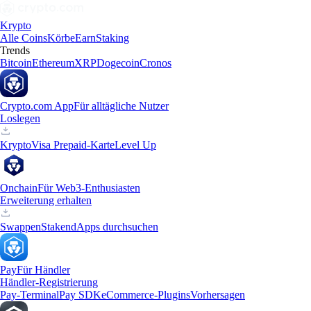
Krypto
Alle Coins
Körbe
Earn
Staking
Trends
Bitcoin
Ethereum
XRP
Dogecoin
Cronos
Crypto.com App
Für alltägliche Nutzer
Loslegen
Krypto
Visa Prepaid-Karte
Level Up
Onchain
Für Web3-Enthusiasten
Erweiterung erhalten
Swappen
Staken
dApps durchsuchen
Pay
Für Händler
Händler-Registrierung
Pay-Terminal
Pay SDK
eCommerce-Plugins
Vorhersagen