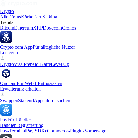
Krypto
Alle Coins
Körbe
Earn
Staking
Trends
Bitcoin
Ethereum
XRP
Dogecoin
Cronos
Crypto.com App
Für alltägliche Nutzer
Loslegen
Krypto
Visa Prepaid-Karte
Level Up
Onchain
Für Web3-Enthusiasten
Erweiterung erhalten
Swappen
Staken
dApps durchsuchen
Pay
Für Händler
Händler-Registrierung
Pay-Terminal
Pay SDK
eCommerce-Plugins
Vorhersagen