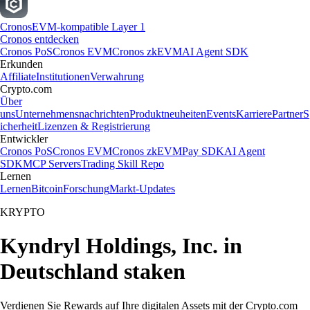
Cronos
EVM-kompatible Layer 1
Cronos entdecken
Cronos PoS
Cronos EVM
Cronos zkEVM
AI Agent SDK
Erkunden
Affiliate
Institutionen
Verwahrung
Crypto.com
Über
uns
Unternehmensnachrichten
Produktneuheiten
Events
Karriere
Partner
S
icherheit
Lizenzen & Registrierung
Entwickler
Cronos PoS
Cronos EVM
Cronos zkEVM
Pay SDK
AI Agent
SDK
MCP Servers
Trading Skill Repo
Lernen
Lernen
Bitcoin
Forschung
Markt-Updates
KRYPTO
Kyndryl Holdings, Inc. in
Deutschland staken
Verdienen Sie Rewards auf Ihre digitalen Assets mit der Crypto.com