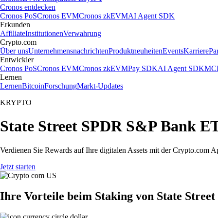
Cronos entdecken
Cronos PoS
Cronos EVM
Cronos zkEVM
AI Agent SDK
Erkunden
Affiliate
Institutionen
Verwahrung
Crypto.com
Über uns
Unternehmensnachrichten
Produktneuheiten
Events
Karriere
Pa
Entwickler
Cronos PoS
Cronos EVM
Cronos zkEVM
Pay SDK
AI Agent SDK
MCP
Lernen
Lernen
Bitcoin
Forschung
Markt-Updates
KRYPTO
State Street SPDR S&P Bank ET
Verdienen Sie Rewards auf Ihre digitalen Assets mit der Crypto.com A
Jetzt starten
Ihre Vorteile beim Staking von State Str