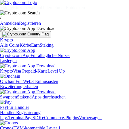
Märkte
Einzelpersonen
Unternehmen
Entdecken
/
Anmelden
Registrieren
Krypto
Alle Coins
Körbe
Earn
Staking
Crypto.com App
Für alltägliche Nutzer
Loslegen
Krypto
Visa Prepaid-Karte
Level Up
Onchain
Für Web3-Enthusiasten
Erweiterung erhalten
Swappen
Staken
dApps durchsuchen
Pay
Für Händler
Händler-Registrierung
Pay-Terminal
Pay SDK
eCommerce-Plugins
Vorhersagen
Cronos
EVM-kompatible Layer 1