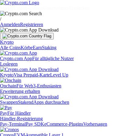
Märkte
Einzelpersonen
Unternehmen
Entdecken
/
Anmelden
Registrieren
Krypto
Alle Coins
Körbe
Earn
Staking
Crypto.com App
Für alltägliche Nutzer
Loslegen
Krypto
Visa Prepaid-Karte
Level Up
Onchain
Für Web3-Enthusiasten
Erweiterung erhalten
Swappen
Staken
dApps durchsuchen
Pay
Für Händler
Händler-Registrierung
Pay-Terminal
Pay SDK
eCommerce-Plugins
Vorhersagen
Cronos
EVM-kompatible Layer 1