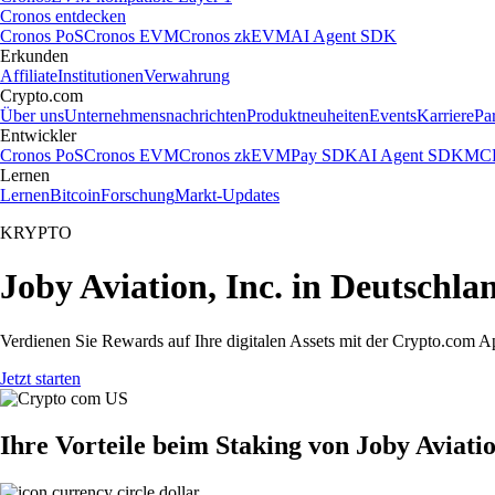
Cronos entdecken
Cronos PoS
Cronos EVM
Cronos zkEVM
AI Agent SDK
Erkunden
Affiliate
Institutionen
Verwahrung
Crypto.com
Über uns
Unternehmensnachrichten
Produktneuheiten
Events
Karriere
Pa
Entwickler
Cronos PoS
Cronos EVM
Cronos zkEVM
Pay SDK
AI Agent SDK
MCP
Lernen
Lernen
Bitcoin
Forschung
Markt-Updates
KRYPTO
Joby Aviation, Inc. in Deutschla
Verdienen Sie Rewards auf Ihre digitalen Assets mit der Crypto.com A
Jetzt starten
Ihre Vorteile beim Staking von Joby Aviatio