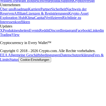
Widgets
Telegram Bot
Beschwerdepolitik
Support
Kryptooversigt
Unternehmen
Über uns
Roadmap
Karriere
Partner
Sicherheit
Nachweis der
Reserven
Affiliate
Lizenzen & Registrierungen
Krypto-Asset
Exploration Hub
Klima
Capital
Verifizieren
Richtlinie zu
Interessenkonflikten
Updates
X
Produktneuheiten
Events
Reddit
Discord
Instagram
Facebook
Linkedin
TradingView
Cryptocurrency in Every Wallet™
Copyright © 2018 - 2026 Crypto.com. Alle Rechte vorbehalten.
EEA Allgemeine Geschäftsbedingungen
Datenschutzerklärung
Fees &
Limits
Status
Cookie-Einstellungen