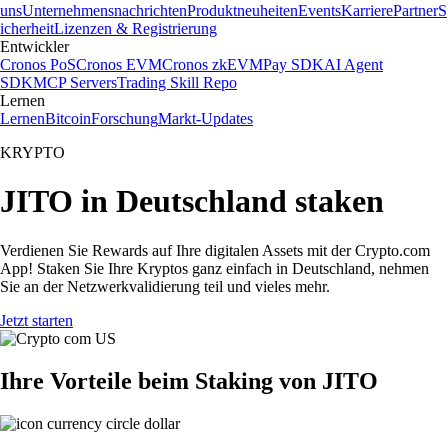
uns
Unternehmensnachrichten
Produktneuheiten
Events
Karriere
Partner
S
icherheit
Lizenzen & Registrierung
Entwickler
Cronos PoS
Cronos EVM
Cronos zkEVM
Pay SDK
AI Agent
SDK
MCP Servers
Trading Skill Repo
Lernen
Lernen
Bitcoin
Forschung
Markt-Updates
KRYPTO
JITO in Deutschland staken
Verdienen Sie Rewards auf Ihre digitalen Assets mit der Crypto.com
App! Staken Sie Ihre Kryptos ganz einfach in Deutschland, nehmen
Sie an der Netzwerkvalidierung teil und vieles mehr.
Jetzt starten
Ihre Vorteile beim Staking von JITO