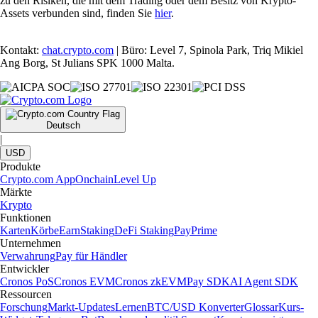
zu den Risiken, die mit dem Trading oder dem Besitz von Krypto-
Assets verbunden sind, finden Sie
hier
.
Kontakt:
chat.crypto.com
| Büro: Level 7, Spinola Park, Triq Mikiel
Ang Borg, St Julians SPK 1000 Malta.
Deutsch
|
USD
Produkte
Crypto.com App
Onchain
Level Up
Märkte
Krypto
Funktionen
Karten
Körbe
Earn
Staking
DeFi Staking
Pay
Prime
Unternehmen
Verwahrung
Pay für Händler
Entwickler
Cronos PoS
Cronos EVM
Cronos zkEVM
Pay SDK
AI Agent SDK
Ressourcen
Forschung
Markt-Updates
Lernen
BTC/USD Konverter
Glossar
Kurs-