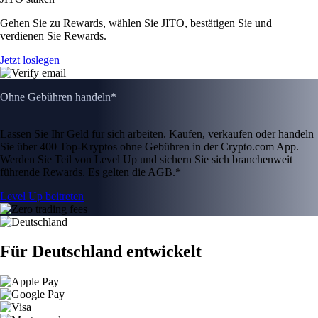
Gehen Sie zu Rewards, wählen Sie JITO, bestätigen Sie und
verdienen Sie Rewards.
Jetzt loslegen
Ohne Gebühren handeln*
Lassen Sie Ihr Geld für sich arbeiten. Kaufen, verkaufen oder handeln
Sie über 400 Top-Kryptos ohne Gebühren in der Crypto.com App.
Werden Sie Teil von Level Up und sichern Sie sich branchenweit
führende Rewards. Es gelten die AGB.*
Level Up beitreten
Für Deutschland entwickelt