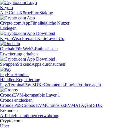
Krypto
Alle Coins
Körbe
Earn
Staking
Crypto.com App
Für alltägliche Nutzer
Loslegen
Krypto
Visa Prepaid-Karte
Level Up
Onchain
Für Web3-Enthusiasten
Erweiterung erhalten
Swappen
Staken
dApps durchsuchen
Pay
Für Händler
Händler-Registrierung
Pay-Terminal
Pay SDK
eCommerce-Plugins
Vorhersagen
Cronos
EVM-kompatible Layer 1
Cronos entdecken
Cronos PoS
Cronos EVM
Cronos zkEVM
AI Agent SDK
Erkunden
Affiliate
Institutionen
Verwahrung
Crypto.com
Über