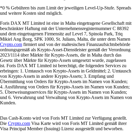
*0 % Gebühren bis zum Limit der jeweiligen Level-Up-Stufe. Spreads
und weitere Kosten sind möglich.
Foris DAX MT Limited ist eine in Malta eingetragene Gesellschaft mit
beschränkter Haftung mit der Unternehmensregisternummer C 88392
und dem eingetragenen Firmensitz auf Level 7, Spinola Park, Triq
Mikiel Ang Borg, SPK 1000, St. Julians, Malta, die unter dem Namen
Crypto.com
firmiert und von der maltesischen Finanzaufsichtsbehörde
ordnungsgemäß als Krypto-Asset-Dienstleister gemäß der Verordnung
2023/1114 über Märkte für Krypto-Assets, die in Malta durch das
Gesetz über Märkte für Krypto-Assets umgesetzt wurde, zugelassen
ist. Foris DAX MT Limited ist berechtigt, die folgenden Services zu
erbringen: 1. Umtausch von Krypto-Assets in Geldmittel; 2. Umtausch
von Krypto-Assets in andere Krypto-Assets; 3. Empfang und
Übermittlung von Orders für Krypto-Assets im Namen von Kunden;
4. Ausführung von Orders für Krypto-Assets im Namen von Kunden;
5. Überweisungsservices für Krypto-Assets im Namen von Kunden;
und 6. Verwahrung und Verwaltung von Krypto-Assets im Namen von
Kunden.
Das Cash-Konto wird von Foris MT Limited zur Verfügung gestellt.
Die
Crypto.com
Visa Karte wird von Foris MT Limited gemäß ihrer
Visa Principal Member (Issuing) Lizenz ausgestellt und beworben.