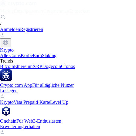
Märkte
Einzelpersonen
Unternehmen
Entdecken
/
Anmelden
Registrieren
Krypto
Alle Coins
Körbe
Earn
Staking
Trends
Bitcoin
Ethereum
XRP
Dogecoin
Cronos
Crypto.com App
Für alltägliche Nutzer
Loslegen
Krypto
Visa Prepaid-Karte
Level Up
Onchain
Für Web3-Enthusiasten
Erweiterung erhalten