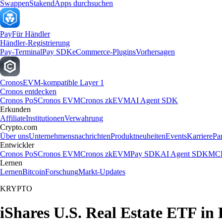
Swappen
Staken
dApps durchsuchen
Pay
Für Händler
Händler-Registrierung
Pay-Terminal
Pay SDK
eCommerce-Plugins
Vorhersagen
Cronos
EVM-kompatible Layer 1
Cronos entdecken
Cronos PoS
Cronos EVM
Cronos zkEVM
AI Agent SDK
Erkunden
Affiliate
Institutionen
Verwahrung
Crypto.com
Über uns
Unternehmensnachrichten
Produktneuheiten
Events
Karriere
Pa
Entwickler
Cronos PoS
Cronos EVM
Cronos zkEVM
Pay SDK
AI Agent SDK
MCP
Lernen
Lernen
Bitcoin
Forschung
Markt-Updates
KRYPTO
iShares U.S. Real Estate ETF in