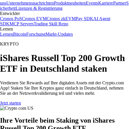
uns
Unternehmensnachrichten
Produktneuheiten
Events
Karriere
Partner
S
icherheit
Lizenzen & Registrierung
Entwickler
Cronos PoS
Cronos EVM
Cronos zkEVM
Pay SDK
AI Agent
SDK
MCP Servers
Trading Skill Repo
Lernen
Lernen
Bitcoin
Forschung
Markt-Updates
KRYPTO
iShares Russell Top 200 Growth
ETF in Deutschland staken
Verdienen Sie Rewards auf Ihre digitalen Assets mit der Crypto.com
App! Staken Sie Ihre Kryptos ganz einfach in Deutschland, nehmen
Sie an der Netzwerkvalidierung teil und vieles mehr.
Jetzt starten
Ihre Vorteile beim Staking von iShares
Russell Top 200 Growth ETF