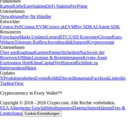
Funktionen
Karten
Körbe
Earn
Staking
DeFi Staking
Pay
Prime
Unternehmen
Verwahrung
Pay für Händler
Entwickler
Cronos PoS
Cronos EVM
Cronos zkEVM
Pay SDK
AI Agent SDK
Ressourcen
Forschung
Markt-Updates
Lernen
BTC/USD Konverter
Glossar
Kurs-
Widgets
Telegram Bot
Beschwerdepolitik
Support
Kryptooversigt
Unternehmen
Über uns
Roadmap
Karriere
Partner
Sicherheit
Nachweis der
Reserven
Affiliate
Lizenzen & Registrierungen
Krypto-Asset
Exploration Hub
Klima
Capital
Verifizieren
Richtlinie zu
Interessenkonflikten
Updates
X
Produktneuheiten
Events
Reddit
Discord
Instagram
Facebook
Linkedin
TradingView
Cryptocurrency in Every Wallet™
Copyright © 2018 - 2026 Crypto.com. Alle Rechte vorbehalten.
EEA Allgemeine Geschäftsbedingungen
Datenschutzerklärung
Fees &
Limits
Status
Cookie-Einstellungen