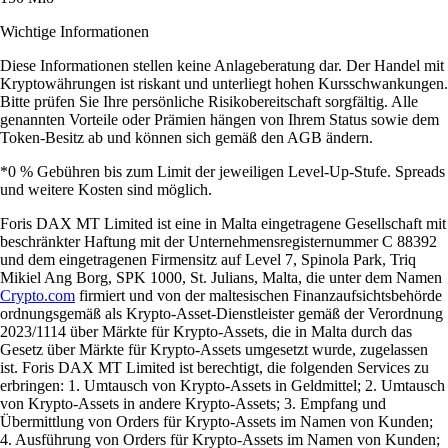
Wichtige Informationen
Diese Informationen stellen keine Anlageberatung dar. Der Handel mit
Kryptowährungen ist riskant und unterliegt hohen Kursschwankungen.
Bitte prüfen Sie Ihre persönliche Risikobereitschaft sorgfältig. Alle
genannten Vorteile oder Prämien hängen von Ihrem Status sowie dem
Token-Besitz ab und können sich gemäß den AGB ändern.
*0 % Gebühren bis zum Limit der jeweiligen Level-Up-Stufe. Spreads
und weitere Kosten sind möglich.
Foris DAX MT Limited ist eine in Malta eingetragene Gesellschaft mit
beschränkter Haftung mit der Unternehmensregisternummer C 88392
und dem eingetragenen Firmensitz auf Level 7, Spinola Park, Triq
Mikiel Ang Borg, SPK 1000, St. Julians, Malta, die unter dem Namen
Crypto.com
firmiert und von der maltesischen Finanzaufsichtsbehörde
ordnungsgemäß als Krypto-Asset-Dienstleister gemäß der Verordnung
2023/1114 über Märkte für Krypto-Assets, die in Malta durch das
Gesetz über Märkte für Krypto-Assets umgesetzt wurde, zugelassen
ist. Foris DAX MT Limited ist berechtigt, die folgenden Services zu
erbringen: 1. Umtausch von Krypto-Assets in Geldmittel; 2. Umtausch
von Krypto-Assets in andere Krypto-Assets; 3. Empfang und
Übermittlung von Orders für Krypto-Assets im Namen von Kunden;
4. Ausführung von Orders für Krypto-Assets im Namen von Kunden;