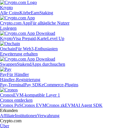
Krypto
Alle Coins
Körbe
Earn
Staking
Crypto.com App
Für alltägliche Nutzer
Loslegen
Krypto
Visa Prepaid-Karte
Level Up
Onchain
Für Web3-Enthusiasten
Erweiterung erhalten
Swappen
Staken
dApps durchsuchen
Pay
Für Händler
Händler-Registrierung
Pay-Terminal
Pay SDK
eCommerce-Plugins
Cronos
EVM-kompatible Layer 1
Cronos entdecken
Cronos PoS
Cronos EVM
Cronos zkEVM
AI Agent SDK
Erkunden
Affiliate
Institutionen
Verwahrung
Crypto.com
Über