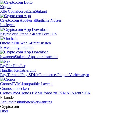
Krypto
Alle Coins
Körbe
Earn
Staking
Crypto.com App
Für alltägliche Nutzer
Loslegen
Krypto
Visa Prepaid-Karte
Level Up
Onchain
Für Web3-Enthusiasten
Erweiterung erhalten
Swappen
Staken
dApps durchsuchen
Pay
Für Händler
Händler-Registrierung
Pay-Terminal
Pay SDK
eCommerce-Plugins
Vorhersagen
Cronos
EVM-kompatible Layer 1
Cronos entdecken
Cronos PoS
Cronos EVM
Cronos zkEVM
AI Agent SDK
Erkunden
Affiliate
Institutionen
Verwahrung
Crypto.com
Über