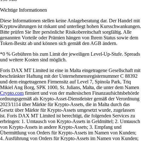
Wichtige Informationen
Diese Informationen stellen keine Anlageberatung dar. Der Handel mit
Kryptowährungen ist riskant und unterliegt hohen Kursschwankungen.
Bitte prüfen Sie Ihre persönliche Risikobereitschaft sorgfältig. Alle
genannten Vorteile oder Prämien hängen von Ihrem Status sowie dem
Token-Besitz ab und können sich gemäß den AGB ändern.
*0 % Gebühren bis zum Limit der jeweiligen Level-Up-Stufe. Spreads
und weitere Kosten sind möglich.
Foris DAX MT Limited ist eine in Malta eingetragene Gesellschaft mit
beschränkter Haftung mit der Unternehmensregisternummer C 88392
und dem eingetragenen Firmensitz auf Level 7, Spinola Park, Triq
Mikiel Ang Borg, SPK 1000, St. Julians, Malta, die unter dem Namen
Crypto.com
firmiert und von der maltesischen Finanzaufsichtsbehörde
ordnungsgemäß als Krypto-Asset-Dienstleister gemäß der Verordnung
2023/1114 über Märkte für Krypto-Assets, die in Malta durch das
Gesetz über Märkte für Krypto-Assets umgesetzt wurde, zugelassen
ist. Foris DAX MT Limited ist berechtigt, die folgenden Services zu
erbringen: 1. Umtausch von Krypto-Assets in Geldmittel; 2. Umtausch
von Krypto-Assets in andere Krypto-Assets; 3. Empfang und
Übermittlung von Orders für Krypto-Assets im Namen von Kunden;
4. Ausführung von Orders für Krypto-Assets im Namen von Kunden;