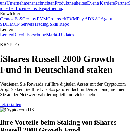
uns
Unternehmensnachrichten
Produktneuheiten
Events
Karriere
Partner
S
icherheit
Lizenzen & Registrierung
Entwickler
Cronos PoS
Cronos EVM
Cronos zkEVM
Pay SDK
AI Agent
SDK
MCP Servers
Trading Skill Repo
Lernen
Lernen
Bitcoin
Forschung
Markt-Updates
KRYPTO
iShares Russell 2000 Growth
Fund in Deutschland staken
Verdienen Sie Rewards auf Ihre digitalen Assets mit der Crypto.com
App! Staken Sie Ihre Kryptos ganz einfach in Deutschland, nehmen
Sie an der Netzwerkvalidierung teil und vieles mehr.
Jetzt starten
Ihre Vorteile beim Staking von iShares
Russell 2000 Growth Fund