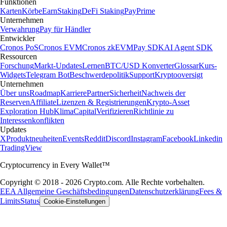
Funktionen
Karten
Körbe
Earn
Staking
DeFi Staking
Pay
Prime
Unternehmen
Verwahrung
Pay für Händler
Entwickler
Cronos PoS
Cronos EVM
Cronos zkEVM
Pay SDK
AI Agent SDK
Ressourcen
Forschung
Markt-Updates
Lernen
BTC/USD Konverter
Glossar
Kurs-
Widgets
Telegram Bot
Beschwerdepolitik
Support
Kryptooversigt
Unternehmen
Über uns
Roadmap
Karriere
Partner
Sicherheit
Nachweis der
Reserven
Affiliate
Lizenzen & Registrierungen
Krypto-Asset
Exploration Hub
Klima
Capital
Verifizieren
Richtlinie zu
Interessenkonflikten
Updates
X
Produktneuheiten
Events
Reddit
Discord
Instagram
Facebook
Linkedin
TradingView
Cryptocurrency in Every Wallet™
Copyright © 2018 - 2026 Crypto.com. Alle Rechte vorbehalten.
EEA Allgemeine Geschäftsbedingungen
Datenschutzerklärung
Fees &
Limits
Status
Cookie-Einstellungen