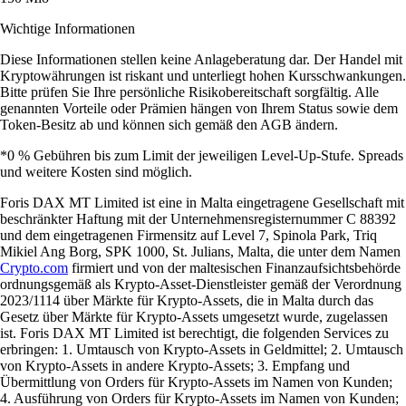
Wichtige Informationen
Diese Informationen stellen keine Anlageberatung dar. Der Handel mit
Kryptowährungen ist riskant und unterliegt hohen Kursschwankungen.
Bitte prüfen Sie Ihre persönliche Risikobereitschaft sorgfältig. Alle
genannten Vorteile oder Prämien hängen von Ihrem Status sowie dem
Token-Besitz ab und können sich gemäß den AGB ändern.
*0 % Gebühren bis zum Limit der jeweiligen Level-Up-Stufe. Spreads
und weitere Kosten sind möglich.
Foris DAX MT Limited ist eine in Malta eingetragene Gesellschaft mit
beschränkter Haftung mit der Unternehmensregisternummer C 88392
und dem eingetragenen Firmensitz auf Level 7, Spinola Park, Triq
Mikiel Ang Borg, SPK 1000, St. Julians, Malta, die unter dem Namen
Crypto.com
firmiert und von der maltesischen Finanzaufsichtsbehörde
ordnungsgemäß als Krypto-Asset-Dienstleister gemäß der Verordnung
2023/1114 über Märkte für Krypto-Assets, die in Malta durch das
Gesetz über Märkte für Krypto-Assets umgesetzt wurde, zugelassen
ist. Foris DAX MT Limited ist berechtigt, die folgenden Services zu
erbringen: 1. Umtausch von Krypto-Assets in Geldmittel; 2. Umtausch
von Krypto-Assets in andere Krypto-Assets; 3. Empfang und
Übermittlung von Orders für Krypto-Assets im Namen von Kunden;
4. Ausführung von Orders für Krypto-Assets im Namen von Kunden;