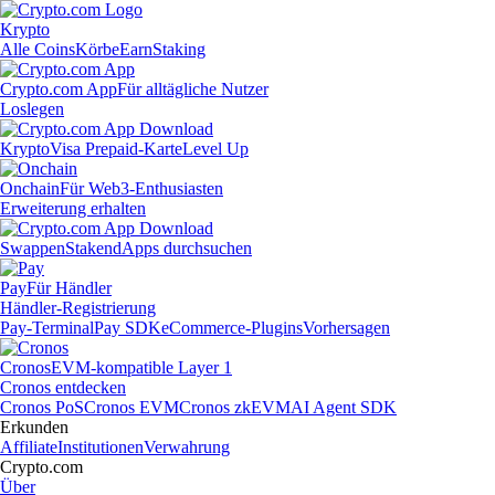
Krypto
Alle Coins
Körbe
Earn
Staking
Crypto.com App
Für alltägliche Nutzer
Loslegen
Krypto
Visa Prepaid-Karte
Level Up
Onchain
Für Web3-Enthusiasten
Erweiterung erhalten
Swappen
Staken
dApps durchsuchen
Pay
Für Händler
Händler-Registrierung
Pay-Terminal
Pay SDK
eCommerce-Plugins
Vorhersagen
Cronos
EVM-kompatible Layer 1
Cronos entdecken
Cronos PoS
Cronos EVM
Cronos zkEVM
AI Agent SDK
Erkunden
Affiliate
Institutionen
Verwahrung
Crypto.com
Über