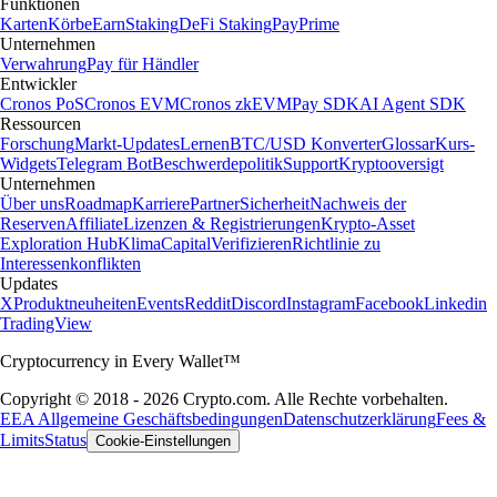
Funktionen
Karten
Körbe
Earn
Staking
DeFi Staking
Pay
Prime
Unternehmen
Verwahrung
Pay für Händler
Entwickler
Cronos PoS
Cronos EVM
Cronos zkEVM
Pay SDK
AI Agent SDK
Ressourcen
Forschung
Markt-Updates
Lernen
BTC/USD Konverter
Glossar
Kurs-
Widgets
Telegram Bot
Beschwerdepolitik
Support
Kryptooversigt
Unternehmen
Über uns
Roadmap
Karriere
Partner
Sicherheit
Nachweis der
Reserven
Affiliate
Lizenzen & Registrierungen
Krypto-Asset
Exploration Hub
Klima
Capital
Verifizieren
Richtlinie zu
Interessenkonflikten
Updates
X
Produktneuheiten
Events
Reddit
Discord
Instagram
Facebook
Linkedin
TradingView
Cryptocurrency in Every Wallet™
Copyright © 2018 - 2026 Crypto.com. Alle Rechte vorbehalten.
EEA Allgemeine Geschäftsbedingungen
Datenschutzerklärung
Fees &
Limits
Status
Cookie-Einstellungen