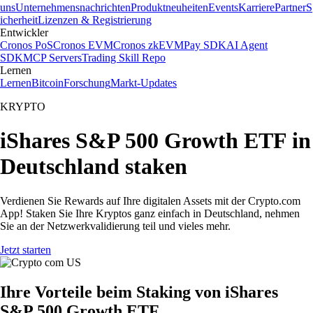
uns
Unternehmensnachrichten
Produktneuheiten
Events
Karriere
Partner
S
icherheit
Lizenzen & Registrierung
Entwickler
Cronos PoS
Cronos EVM
Cronos zkEVM
Pay SDK
AI Agent
SDK
MCP Servers
Trading Skill Repo
Lernen
Lernen
Bitcoin
Forschung
Markt-Updates
KRYPTO
iShares S&P 500 Growth ETF in
Deutschland staken
Verdienen Sie Rewards auf Ihre digitalen Assets mit der Crypto.com
App! Staken Sie Ihre Kryptos ganz einfach in Deutschland, nehmen
Sie an der Netzwerkvalidierung teil und vieles mehr.
Jetzt starten
Ihre Vorteile beim Staking von iShares
S&P 500 Growth ETF