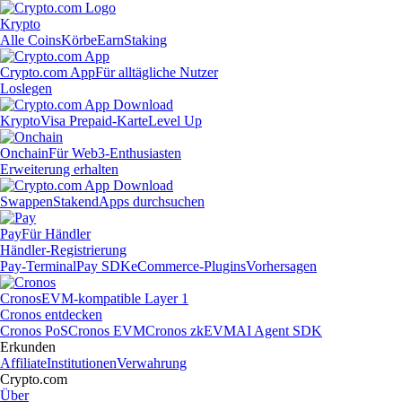
Krypto
Alle Coins
Körbe
Earn
Staking
Crypto.com App
Für alltägliche Nutzer
Loslegen
Krypto
Visa Prepaid-Karte
Level Up
Onchain
Für Web3-Enthusiasten
Erweiterung erhalten
Swappen
Staken
dApps durchsuchen
Pay
Für Händler
Händler-Registrierung
Pay-Terminal
Pay SDK
eCommerce-Plugins
Vorhersagen
Cronos
EVM-kompatible Layer 1
Cronos entdecken
Cronos PoS
Cronos EVM
Cronos zkEVM
AI Agent SDK
Erkunden
Affiliate
Institutionen
Verwahrung
Crypto.com
Über