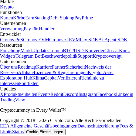
Märkte
Krypto
Funktionen
Karten
Körbe
Earn
Staking
DeFi Staking
Pay
Prime
Unternehmen
Verwahrung
Pay für Händler
Entwickler
Cronos PoS
Cronos EVM
Cronos zkEVM
Pay SDK
AI Agent SDK
Ressourcen
Forschung
Markt-Updates
Lernen
BTC/USD Konverter
Glossar
Kurs-
Widgets
Telegram Bot
Beschwerdepolitik
Support
Kryptooversigt
Unternehmen
Über uns
Roadmap
Karriere
Partner
Sicherheit
Nachweis der
Reserven
Affiliate
Lizenzen & Registrierungen
Krypto-Asset
Exploration Hub
Klima
Capital
Verifizieren
Richtlinie zu
Interessenkonflikten
Updates
X
Produktneuheiten
Events
Reddit
Discord
Instagram
Facebook
Linkedin
TradingView
Cryptocurrency in Every Wallet™
Copyright © 2018 - 2026 Crypto.com. Alle Rechte vorbehalten.
EEA Allgemeine Geschäftsbedingungen
Datenschutzerklärung
Fees &
Limits
Status
Cookie-Einstellungen