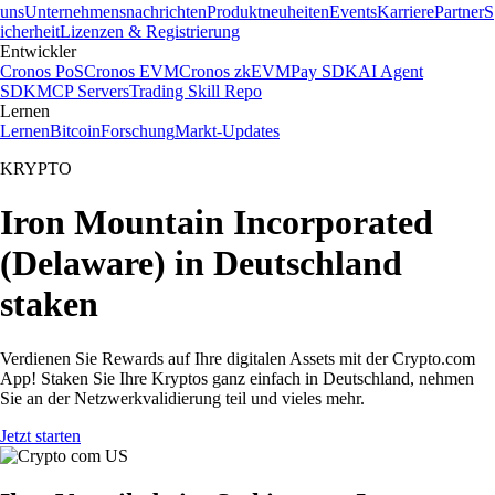
uns
Unternehmensnachrichten
Produktneuheiten
Events
Karriere
Partner
S
icherheit
Lizenzen & Registrierung
Entwickler
Cronos PoS
Cronos EVM
Cronos zkEVM
Pay SDK
AI Agent
SDK
MCP Servers
Trading Skill Repo
Lernen
Lernen
Bitcoin
Forschung
Markt-Updates
KRYPTO
Iron Mountain Incorporated
(Delaware) in Deutschland
staken
Verdienen Sie Rewards auf Ihre digitalen Assets mit der Crypto.com
App! Staken Sie Ihre Kryptos ganz einfach in Deutschland, nehmen
Sie an der Netzwerkvalidierung teil und vieles mehr.
Jetzt starten