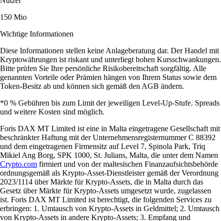
Nutzer
150 Mio
Wichtige Informationen
Diese Informationen stellen keine Anlageberatung dar. Der Handel mit
Kryptowährungen ist riskant und unterliegt hohen Kursschwankungen.
Bitte prüfen Sie Ihre persönliche Risikobereitschaft sorgfältig. Alle
genannten Vorteile oder Prämien hängen von Ihrem Status sowie dem
Token-Besitz ab und können sich gemäß den AGB ändern.
*0 % Gebühren bis zum Limit der jeweiligen Level-Up-Stufe. Spreads
und weitere Kosten sind möglich.
Foris DAX MT Limited ist eine in Malta eingetragene Gesellschaft mit
beschränkter Haftung mit der Unternehmensregisternummer C 88392
und dem eingetragenen Firmensitz auf Level 7, Spinola Park, Triq
Mikiel Ang Borg, SPK 1000, St. Julians, Malta, die unter dem Namen
Crypto.com
firmiert und von der maltesischen Finanzaufsichtsbehörde
ordnungsgemäß als Krypto-Asset-Dienstleister gemäß der Verordnung
2023/1114 über Märkte für Krypto-Assets, die in Malta durch das
Gesetz über Märkte für Krypto-Assets umgesetzt wurde, zugelassen
ist. Foris DAX MT Limited ist berechtigt, die folgenden Services zu
erbringen: 1. Umtausch von Krypto-Assets in Geldmittel; 2. Umtausch
von Krypto-Assets in andere Krypto-Assets; 3. Empfang und