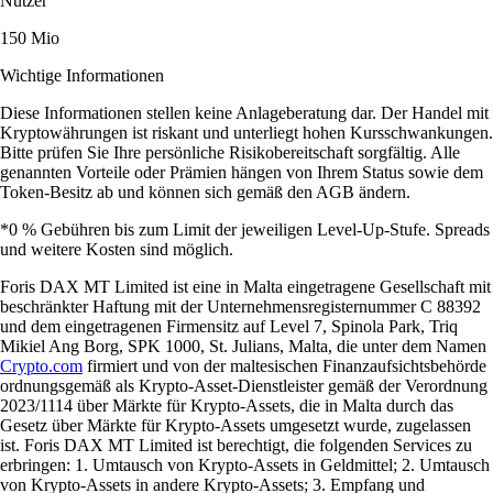
Nutzer
150 Mio
Wichtige Informationen
Diese Informationen stellen keine Anlageberatung dar. Der Handel mit
Kryptowährungen ist riskant und unterliegt hohen Kursschwankungen.
Bitte prüfen Sie Ihre persönliche Risikobereitschaft sorgfältig. Alle
genannten Vorteile oder Prämien hängen von Ihrem Status sowie dem
Token-Besitz ab und können sich gemäß den AGB ändern.
*0 % Gebühren bis zum Limit der jeweiligen Level-Up-Stufe. Spreads
und weitere Kosten sind möglich.
Foris DAX MT Limited ist eine in Malta eingetragene Gesellschaft mit
beschränkter Haftung mit der Unternehmensregisternummer C 88392
und dem eingetragenen Firmensitz auf Level 7, Spinola Park, Triq
Mikiel Ang Borg, SPK 1000, St. Julians, Malta, die unter dem Namen
Crypto.com
firmiert und von der maltesischen Finanzaufsichtsbehörde
ordnungsgemäß als Krypto-Asset-Dienstleister gemäß der Verordnung
2023/1114 über Märkte für Krypto-Assets, die in Malta durch das
Gesetz über Märkte für Krypto-Assets umgesetzt wurde, zugelassen
ist. Foris DAX MT Limited ist berechtigt, die folgenden Services zu
erbringen: 1. Umtausch von Krypto-Assets in Geldmittel; 2. Umtausch
von Krypto-Assets in andere Krypto-Assets; 3. Empfang und