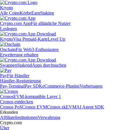
Krypto
Alle Coins
Körbe
Earn
Staking
Crypto.com App
Für alltägliche Nutzer
Loslegen
Krypto
Visa Prepaid-Karte
Level Up
Onchain
Für Web3-Enthusiasten
Erweiterung erhalten
Swappen
Staken
dApps durchsuchen
Pay
Für Händler
Händler-Registrierung
Pay-Terminal
Pay SDK
eCommerce-Plugins
Vorhersagen
Cronos
EVM-kompatible Layer 1
Cronos entdecken
Cronos PoS
Cronos EVM
Cronos zkEVM
AI Agent SDK
Erkunden
Affiliate
Institutionen
Verwahrung
Crypto.com
Über