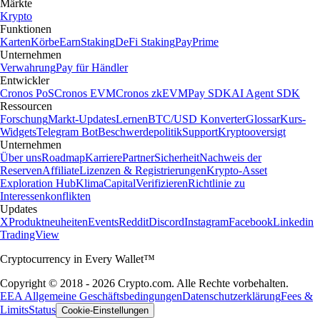
Märkte
Krypto
Funktionen
Karten
Körbe
Earn
Staking
DeFi Staking
Pay
Prime
Unternehmen
Verwahrung
Pay für Händler
Entwickler
Cronos PoS
Cronos EVM
Cronos zkEVM
Pay SDK
AI Agent SDK
Ressourcen
Forschung
Markt-Updates
Lernen
BTC/USD Konverter
Glossar
Kurs-
Widgets
Telegram Bot
Beschwerdepolitik
Support
Kryptooversigt
Unternehmen
Über uns
Roadmap
Karriere
Partner
Sicherheit
Nachweis der
Reserven
Affiliate
Lizenzen & Registrierungen
Krypto-Asset
Exploration Hub
Klima
Capital
Verifizieren
Richtlinie zu
Interessenkonflikten
Updates
X
Produktneuheiten
Events
Reddit
Discord
Instagram
Facebook
Linkedin
TradingView
Cryptocurrency in Every Wallet™
Copyright © 2018 - 2026 Crypto.com. Alle Rechte vorbehalten.
EEA Allgemeine Geschäftsbedingungen
Datenschutzerklärung
Fees &
Limits
Status
Cookie-Einstellungen