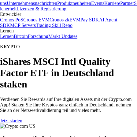
uns
Unternehmensnachrichten
Produktneuheiten
Events
Karriere
Partner
S
icherheit
Lizenzen & Registrierung
Entwickler
Cronos PoS
Cronos EVM
Cronos zkEVM
Pay SDK
AI Agent
SDK
MCP Servers
Trading Skill Repo
Lernen
Lernen
Bitcoin
Forschung
Markt-Updates
KRYPTO
iShares MSCI Intl Quality
Factor ETF in Deutschland
staken
Verdienen Sie Rewards auf Ihre digitalen Assets mit der Crypto.com
App! Staken Sie Ihre Kryptos ganz einfach in Deutschland, nehmen
Sie an der Netzwerkvalidierung teil und vieles mehr.
Jetzt starten