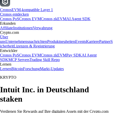
Cronos
EVM-kompatible Layer 1
Cronos entdecken
Cronos PoS
Cronos EVM
Cronos zkEVM
AI Agent SDK
Erkunden
Affiliate
Institutionen
Verwahrung
Crypto.com
Über
uns
Unternehmensnachrichten
Produktneuheiten
Events
Karriere
Partner
S
icherheit
Lizenzen & Registrierung
Entwickler
Cronos PoS
Cronos EVM
Cronos zkEVM
Pay SDK
AI Agent
SDK
MCP Servers
Trading Skill Repo
Lernen
Lernen
Bitcoin
Forschung
Markt-Updates
KRYPTO
Intuit Inc. in Deutschland
staken
Verdienen Sie Rewards auf Ihre digitalen Assets mit der Crypto.com