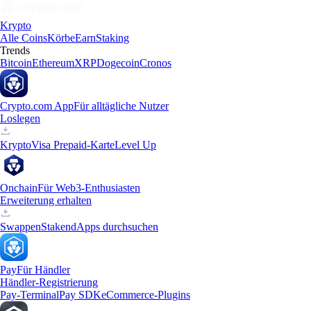
Krypto
Alle Coins
Körbe
Earn
Staking
Trends
Bitcoin
Ethereum
XRP
Dogecoin
Cronos
Crypto.com App
Für alltägliche Nutzer
Loslegen
Krypto
Visa Prepaid-Karte
Level Up
Onchain
Für Web3-Enthusiasten
Erweiterung erhalten
Swappen
Staken
dApps durchsuchen
Pay
Für Händler
Händler-Registrierung
Pay-Terminal
Pay SDK
eCommerce-Plugins