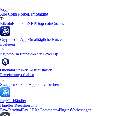
Krypto
Alle Coins
Körbe
Earn
Staking
Trends
Bitcoin
Ethereum
XRP
Dogecoin
Cronos
Crypto.com App
Für alltägliche Nutzer
Loslegen
Krypto
Visa Prepaid-Karte
Level Up
Onchain
Für Web3-Enthusiasten
Erweiterung erhalten
Swappen
Staken
dApps durchsuchen
Pay
Für Händler
Händler-Registrierung
Pay-Terminal
Pay SDK
eCommerce-Plugins
Vorhersagen