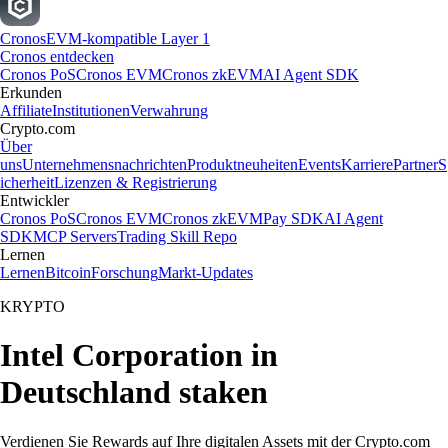
Cronos
EVM-kompatible Layer 1
Cronos entdecken
Cronos PoS
Cronos EVM
Cronos zkEVM
AI Agent SDK
Erkunden
Affiliate
Institutionen
Verwahrung
Crypto.com
Über
uns
Unternehmensnachrichten
Produktneuheiten
Events
Karriere
Partner
S
icherheit
Lizenzen & Registrierung
Entwickler
Cronos PoS
Cronos EVM
Cronos zkEVM
Pay SDK
AI Agent
SDK
MCP Servers
Trading Skill Repo
Lernen
Lernen
Bitcoin
Forschung
Markt-Updates
KRYPTO
Intel Corporation in
Deutschland staken
Verdienen Sie Rewards auf Ihre digitalen Assets mit der Crypto.com