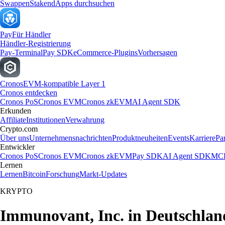
Swappen
Staken
dApps durchsuchen
Pay
Für Händler
Händler-Registrierung
Pay-Terminal
Pay SDK
eCommerce-Plugins
Vorhersagen
Cronos
EVM-kompatible Layer 1
Cronos entdecken
Cronos PoS
Cronos EVM
Cronos zkEVM
AI Agent SDK
Erkunden
Affiliate
Institutionen
Verwahrung
Crypto.com
Über uns
Unternehmensnachrichten
Produktneuheiten
Events
Karriere
Pa
Entwickler
Cronos PoS
Cronos EVM
Cronos zkEVM
Pay SDK
AI Agent SDK
MCP
Lernen
Lernen
Bitcoin
Forschung
Markt-Updates
KRYPTO
Immunovant, Inc. in Deutschlan