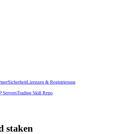
rtner
Sicherheit
Lizenzen & Registrierung
 Servers
Trading Skill Repo
d staken