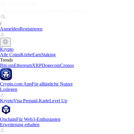
Märkte
Einzelpersonen
Unternehmen
Entdecken
/
Anmelden
Registrieren
Krypto
Alle Coins
Körbe
Earn
Staking
Trends
Bitcoin
Ethereum
XRP
Dogecoin
Cronos
Crypto.com App
Für alltägliche Nutzer
Loslegen
Krypto
Visa Prepaid-Karte
Level Up
Onchain
Für Web3-Enthusiasten
Erweiterung erhalten