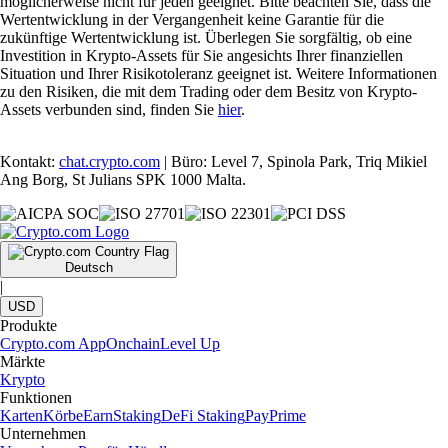
möglicherweise nicht für jeden geeignet. Bitte beachten Sie, dass die
Wertentwicklung in der Vergangenheit keine Garantie für die
zukünftige Wertentwicklung ist. Überlegen Sie sorgfältig, ob eine
Investition in Krypto-Assets für Sie angesichts Ihrer finanziellen
Situation und Ihrer Risikotoleranz geeignet ist. Weitere Informationen
zu den Risiken, die mit dem Trading oder dem Besitz von Krypto-
Assets verbunden sind, finden Sie
hier
.
Kontakt:
chat.crypto.com
| Büro: Level 7, Spinola Park, Triq Mikiel
Ang Borg, St Julians SPK 1000 Malta.
Deutsch
|
USD
Produkte
Crypto.com App
Onchain
Level Up
Märkte
Krypto
Funktionen
Karten
Körbe
Earn
Staking
DeFi Staking
Pay
Prime
Unternehmen