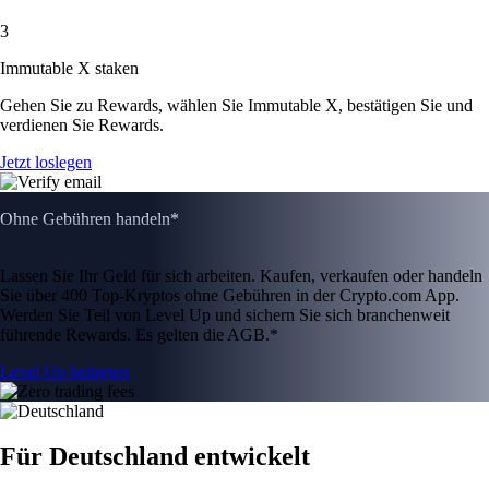
3
Immutable X staken
Gehen Sie zu Rewards, wählen Sie Immutable X, bestätigen Sie und
verdienen Sie Rewards.
Jetzt loslegen
Ohne Gebühren handeln*
Lassen Sie Ihr Geld für sich arbeiten. Kaufen, verkaufen oder handeln
Sie über 400 Top-Kryptos ohne Gebühren in der Crypto.com App.
Werden Sie Teil von Level Up und sichern Sie sich branchenweit
führende Rewards. Es gelten die AGB.*
Level Up beitreten
Für Deutschland entwickelt