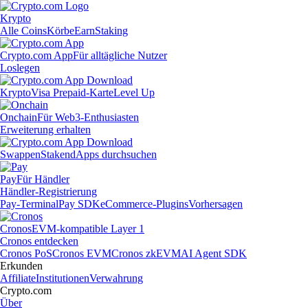
Krypto
Alle Coins
Körbe
Earn
Staking
Crypto.com App
Für alltägliche Nutzer
Loslegen
Krypto
Visa Prepaid-Karte
Level Up
Onchain
Für Web3-Enthusiasten
Erweiterung erhalten
Swappen
Staken
dApps durchsuchen
Pay
Für Händler
Händler-Registrierung
Pay-Terminal
Pay SDK
eCommerce-Plugins
Vorhersagen
Cronos
EVM-kompatible Layer 1
Cronos entdecken
Cronos PoS
Cronos EVM
Cronos zkEVM
AI Agent SDK
Erkunden
Affiliate
Institutionen
Verwahrung
Crypto.com
Über