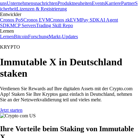
uns
Unternehmensnachrichten
Produktneuheiten
Events
Karriere
Partner
S
icherheit
Lizenzen & Registrierung
Entwickler
Cronos PoS
Cronos EVM
Cronos zkEVM
Pay SDK
AI Agent
SDK
MCP Servers
Trading Skill Repo
Lernen
Lernen
Bitcoin
Forschung
Markt-Updates
KRYPTO
Immutable X in Deutschland
staken
Verdienen Sie Rewards auf Ihre digitalen Assets mit der Crypto.com
App! Staken Sie Ihre Kryptos ganz einfach in Deutschland, nehmen
Sie an der Netzwerkvalidierung teil und vieles mehr.
Jetzt starten
Ihre Vorteile beim Staking von Immutable
X