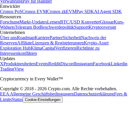
Verwahrung
Pay für Händler
Entwickler
Cronos PoS
Cronos EVM
Cronos zkEVM
Pay SDK
AI Agent SDK
Ressourcen
Forschung
Markt-Updates
Lernen
BTC/USD Konverter
Glossar
Kurs-
Widgets
Telegram Bot
Beschwerdepolitik
Support
Kryptooversigt
Unternehmen
Über uns
Roadmap
Karriere
Partner
Sicherheit
Nachweis der
Reserven
Affiliate
Lizenzen & Registrierungen
Krypto-Asset
Exploration Hub
Klima
Capital
Verifizieren
Richtlinie zu
Interessenkonflikten
Updates
X
Produktneuheiten
Events
Reddit
Discord
Instagram
Facebook
Linkedin
TradingView
Cryptocurrency in Every Wallet™
Copyright © 2018 - 2026 Crypto.com. Alle Rechte vorbehalten.
EEA Allgemeine Geschäftsbedingungen
Datenschutzerklärung
Fees &
Limits
Status
Cookie-Einstellungen