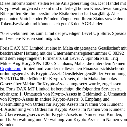
Diese Informationen stellen keine Anlageberatung dar. Der Handel mit
Kryptowährungen ist riskant und unterliegt hohen Kursschwankungen.
Bitte prüfen Sie Ihre persönliche Risikobereitschaft sorgfältig. Alle
genannten Vorteile oder Prämien hängen von Ihrem Status sowie dem
Token-Besitz ab und können sich gemäß den AGB ändern.
*0 % Gebühren bis zum Limit der jeweiligen Level-Up-Stufe. Spreads
und weitere Kosten sind möglich.
Foris DAX MT Limited ist eine in Malta eingetragene Gesellschaft mit
beschränkter Haftung mit der Unternehmensregisternummer C 88392
und dem eingetragenen Firmensitz auf Level 7, Spinola Park, Triq
Mikiel Ang Borg, SPK 1000, St. Julians, Malta, die unter dem Namen
Crypto.com
firmiert und von der maltesischen Finanzaufsichtsbehörde
ordnungsgemäß als Krypto-Asset-Dienstleister gemäß der Verordnung
2023/1114 über Märkte für Krypto-Assets, die in Malta durch das
Gesetz über Märkte für Krypto-Assets umgesetzt wurde, zugelassen
ist. Foris DAX MT Limited ist berechtigt, die folgenden Services zu
erbringen: 1. Umtausch von Krypto-Assets in Geldmittel; 2. Umtausch
von Krypto-Assets in andere Krypto-Assets; 3. Empfang und
Übermittlung von Orders für Krypto-Assets im Namen von Kunden;
4. Ausführung von Orders für Krypto-Assets im Namen von Kunden;
5. Überweisungsservices für Krypto-Assets im Namen von Kunden;
und 6. Verwahrung und Verwaltung von Krypto-Assets im Namen von
Kunden.