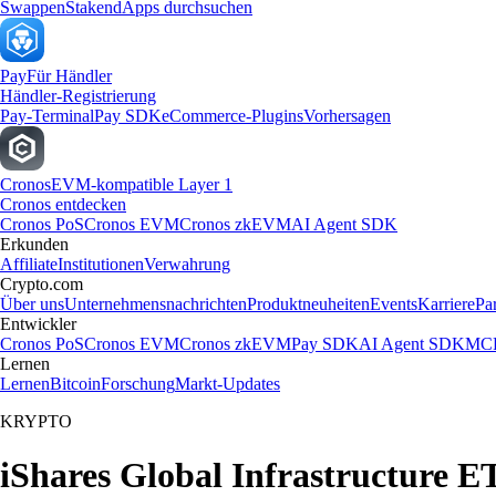
Swappen
Staken
dApps durchsuchen
Pay
Für Händler
Händler-Registrierung
Pay-Terminal
Pay SDK
eCommerce-Plugins
Vorhersagen
Cronos
EVM-kompatible Layer 1
Cronos entdecken
Cronos PoS
Cronos EVM
Cronos zkEVM
AI Agent SDK
Erkunden
Affiliate
Institutionen
Verwahrung
Crypto.com
Über uns
Unternehmensnachrichten
Produktneuheiten
Events
Karriere
Pa
Entwickler
Cronos PoS
Cronos EVM
Cronos zkEVM
Pay SDK
AI Agent SDK
MCP
Lernen
Lernen
Bitcoin
Forschung
Markt-Updates
KRYPTO
iShares Global Infrastructure E