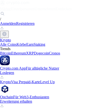
Märkte
Einzelpersonen
Unternehmen
Entdecken
/
Anmelden
Registrieren
Krypto
Alle Coins
Körbe
Earn
Staking
Trends
Bitcoin
Ethereum
XRP
Dogecoin
Cronos
Crypto.com App
Für alltägliche Nutzer
Loslegen
Krypto
Visa Prepaid-Karte
Level Up
Onchain
Für Web3-Enthusiasten
Erweiterung erhalten