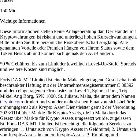
Nutzer
150 Mio
Wichtige Informationen
Diese Informationen stellen keine Anlageberatung dar. Der Handel mit
Kryptowährungen ist riskant und unterliegt hohen Kursschwankungen.
Bitte prüfen Sie Ihre persönliche Risikobereitschaft sorgfältig. Alle
genannten Vorteile oder Prämien hängen von Ihrem Status sowie dem
Token-Besitz ab und können sich gemäß den AGB ändern.
*0 % Gebühren bis zum Limit der jeweiligen Level-Up-Stufe. Spreads
und weitere Kosten sind möglich.
Foris DAX MT Limited ist eine in Malta eingetragene Gesellschaft mit
beschränkter Haftung mit der Unternehmensregisternummer C 88392
und dem eingetragenen Firmensitz auf Level 7, Spinola Park, Triq
Mikiel Ang Borg, SPK 1000, St. Julians, Malta, die unter dem Namen
Crypto.com
firmiert und von der maltesischen Finanzaufsichtsbehörde
ordnungsgemäß als Krypto-Asset-Dienstleister gemäß der Verordnung
2023/1114 über Märkte für Krypto-Assets, die in Malta durch das
Gesetz über Märkte für Krypto-Assets umgesetzt wurde, zugelassen
ist. Foris DAX MT Limited ist berechtigt, die folgenden Services zu
erbringen: 1. Umtausch von Krypto-Assets in Geldmittel; 2. Umtausch
von Krypto-Assets in andere Krypto-Assets; 3. Empfang und