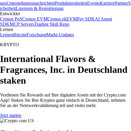
uns
Unternehmensnachrichten
Produktneuheiten
Events
Karriere
Partner
S
icherheit
Lizenzen & Registrierung
Entwickler
Cronos PoS
Cronos EVM
Cronos zkEVM
Pay SDK
AI Agent
SDK
MCP Servers
Trading Skill Repo
Lernen
Lernen
Bitcoin
Forschung
Markt-Updates
KRYPTO
International Flavors &
Fragrances, Inc. in Deutschland
staken
Verdienen Sie Rewards auf Ihre digitalen Assets mit der Crypto.com
App! Staken Sie Ihre Kryptos ganz einfach in Deutschland, nehmen
Sie an der Netzwerkvalidierung teil und vieles mehr.
Jetzt starten