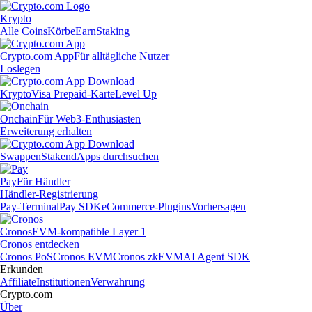
Krypto
Alle Coins
Körbe
Earn
Staking
Crypto.com App
Für alltägliche Nutzer
Loslegen
Krypto
Visa Prepaid-Karte
Level Up
Onchain
Für Web3-Enthusiasten
Erweiterung erhalten
Swappen
Staken
dApps durchsuchen
Pay
Für Händler
Händler-Registrierung
Pay-Terminal
Pay SDK
eCommerce-Plugins
Vorhersagen
Cronos
EVM-kompatible Layer 1
Cronos entdecken
Cronos PoS
Cronos EVM
Cronos zkEVM
AI Agent SDK
Erkunden
Affiliate
Institutionen
Verwahrung
Crypto.com
Über