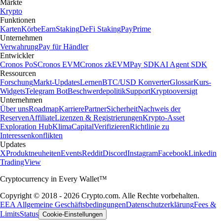
Märkte
Krypto
Funktionen
Karten
Körbe
Earn
Staking
DeFi Staking
Pay
Prime
Unternehmen
Verwahrung
Pay für Händler
Entwickler
Cronos PoS
Cronos EVM
Cronos zkEVM
Pay SDK
AI Agent SDK
Ressourcen
Forschung
Markt-Updates
Lernen
BTC/USD Konverter
Glossar
Kurs-
Widgets
Telegram Bot
Beschwerdepolitik
Support
Kryptooversigt
Unternehmen
Über uns
Roadmap
Karriere
Partner
Sicherheit
Nachweis der
Reserven
Affiliate
Lizenzen & Registrierungen
Krypto-Asset
Exploration Hub
Klima
Capital
Verifizieren
Richtlinie zu
Interessenkonflikten
Updates
X
Produktneuheiten
Events
Reddit
Discord
Instagram
Facebook
Linkedin
TradingView
Cryptocurrency in Every Wallet™
Copyright © 2018 - 2026 Crypto.com. Alle Rechte vorbehalten.
EEA Allgemeine Geschäftsbedingungen
Datenschutzerklärung
Fees &
Limits
Status
Cookie-Einstellungen